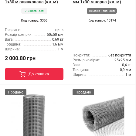
1x30 м оцинкована (кв. м)
мм 1x30 м чорна (кв. м)
В наявності
Немає в наявності
Код товару: 3356
Код товару: 13174
Покриття:
цинк
Розмір комірки:
50x50 мм
Вага:
0,69 кг
Товщина:
1,6 мм
Ширина:
1 м
Покриття:
без покриття
2 000.80 грн
Розмір комірки:
25x25 мм
Вага:
0,4 кг
Товщина:
0,9 мм
До кошика
Ширина:
1 м
Продано
Продано