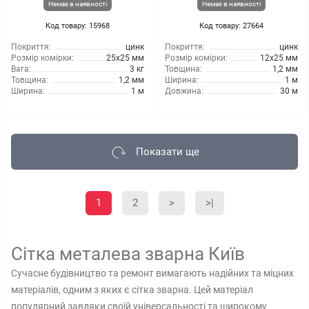
Немає в наявності
Немає в наявності
Код товару: 15968
Код товару: 27664
Покриття:
цинк
Покриття:
цинк
Розмір комірки:
25x25 мм
Розмір комірки:
12x25 мм
Вага:
3 кг
Товщина:
1,2 мм
Товщина:
1,2 мм
Ширина:
1 м
Ширина:
1 м
Довжина:
30 м
Показати ще
1
2
>
>|
Сітка металева зварна Київ
Сучасне будівництво та ремонт вимагають надійних та міцних
матеріалів, одним з яких є сітка зварна. Цей матеріал
популярний завдяки своїй універсальності та широкому