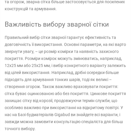
та огорож, зварна сітка більше застосовується для посилених
конструкцій та армування.
Важливість вибору зварної сітки
Правильний вибір сітки зварної гарантує ефективність та
довговічність її використання. Основні параметри, на які варто
звернути увагу, – це розмір комірки та наявність захисного
покриття. Розміри комірок можуть змінюватись, наприклад,
12x25 мм або 25x25 мм, і вибір конкретного варіанту залежить
від цілей використання. Наприклад, дрібні осередки більше
підходять для армування тонких шарів, тоді як великі –
створення огорож. Також важливо враховувати покриття:
сітка буває оцинкованою або без покриття. Цинкове покриття
захищає сітку від корозії, продовжуючи термін служби, що
особливо важливо при використанні на відкритому повітрі. У
нас на Базі будматеріалів Gigabud ви знайдете всі варіанти, і
завжди можна замовити консультацію спеціаліста для більш
точного вибору.