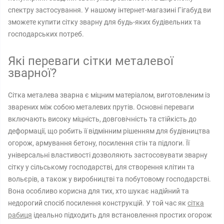
спектру застосування. У нашому інтернет-магазині Гігабуд ви
зможете купити сітку зварну для будь-яких будівельних та
господарських потреб.
Які переваги сітки металевої
зварної?
Сітка металева зварна є міцним матеріалом, виготовленим із
зварених між собою металевих прутів. Основні переваги
включають високу міцність, довговічність та стійкість до
деформації, що робить її відмінним рішенням для будівництва
огорож, армування бетону, посилення стін та підлоги. Її
універсальні властивості дозволяють застосовувати зварну
сітку у сільському господарстві, для створення клітин та
вольєрів, а також у виробництві та побутовому господарстві.
Вона особливо корисна для тих, хто шукає надійний та
недорогий спосіб посилення конструкцій. У той час як
сітка
рабиця
ідеально підходить для встановлення простих огорож