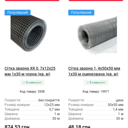
Популярний
Популярний
Сітка зварна ХК 0, 7x12x25
Сітка зварна 1, 4x50x50 мм
мм 1x30 м чорна (кв. м)
1x30 м оцинкована (кв. м)
В наявності
В наявності
Код товару: 3358
Код товару: 15971
Покриття:
без покриття
Покриття:
цинк
Розмір комірки:
12x25 мм
Розмір комірки:
50x50 мм
Товщина:
0,7 мм
Товщина:
1,4 мм
Ширина:
1 м
Ширина:
1 м
Довжина:
30 м
Довжина:
30 м
874.53 грн
48.18 грн