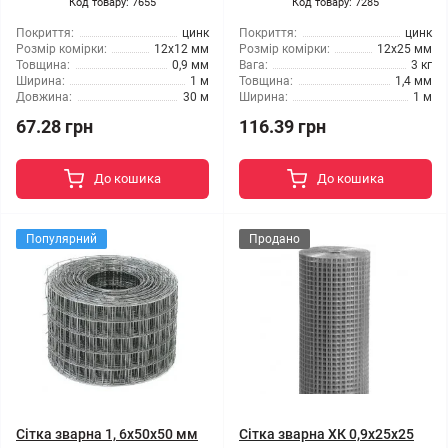
Код товару: 7655
Код товару: 7285
Покриття:
цинк
Покриття:
цинк
Розмір комірки:
12x12 мм
Розмір комірки:
12x25 мм
Товщина:
0,9 мм
Вага:
3 кг
Ширина:
1 м
Товщина:
1,4 мм
Довжина:
30 м
Ширина:
1 м
67.28 грн
116.39 грн
До кошика
До кошика
Популярний
Продано
Сітка зварна 1, 6x50x50 мм
Сітка зварна ХК 0,9x25x25