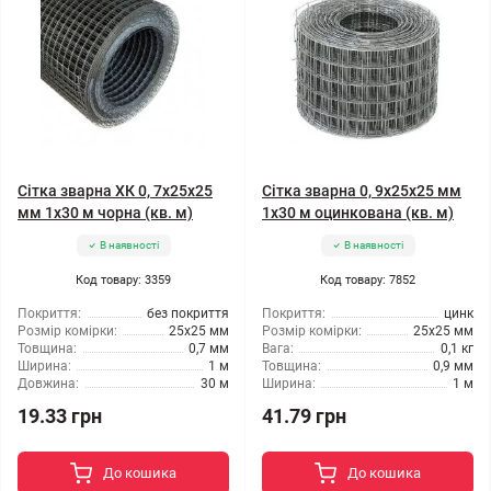
Сітка зварна ХК 0, 7x25x25
Сітка зварна 0, 9x25x25 мм
мм 1x30 м чорна (кв. м)
1x30 м оцинкована (кв. м)
В наявності
В наявності
Код товару: 3359
Код товару: 7852
Покриття:
без покриття
Покриття:
цинк
Розмір комірки:
25x25 мм
Розмір комірки:
25x25 мм
Товщина:
0,7 мм
Вага:
0,1 кг
Ширина:
1 м
Товщина:
0,9 мм
Довжина:
30 м
Ширина:
1 м
19.33 грн
41.79 грн
До кошика
До кошика