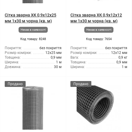
Сітка зварна ХК 0,9x12x25
Сітка зварна ХК 0,9x12x12
мм 1x30 м чорна (кв. м)
мм 1x30 м чорна (кв. м)
Немає в наявності
Немає в наявності
Код товару: 8248
Код товару: 7654
Покриття:
без покриття
Покриття:
без покриття
Розмір комірки:
12x25 мм
Розмір комірки:
12x12 мм
Товщина:
0,9 мм
Вага:
0,9 кг
Ширина:
1 м
Товщина:
0,9 мм
Довжина:
30 м
Ширина:
1 м
Продано
Продано