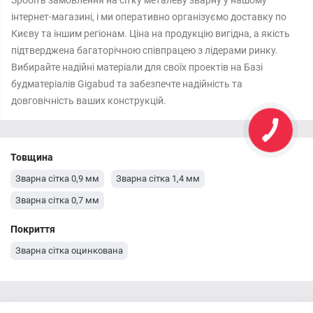
Зробіть замовлення на сітку металеву зварну у нашому
інтернет-магазині, і ми оперативно організуємо доставку по
Києву та іншим регіонам. Ціна на продукцію вигідна, а якість
підтверджена багаторічною співпрацею з лідерами ринку.
Вибирайте надійні матеріали для своїх проектів на Базі
будматеріалів Gigabud та забезпечте надійність та
довговічність ваших конструкцій.
Товщина
Зварна сітка 0,9 мм
Зварна сітка 1,4 мм
Зварна сітка 0,7 мм
Покриття
Зварна сітка оцинкована