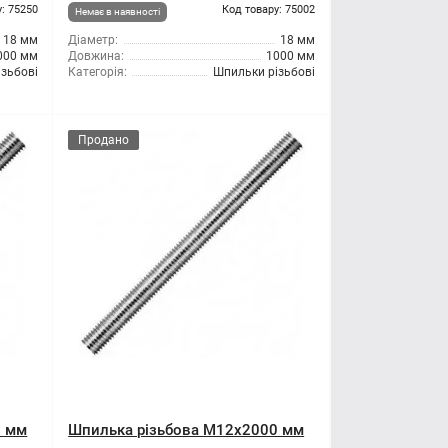
: 75250
Код товару: 75002
Немає в наявності
18 мм
Діаметр:
18 мм
000 мм
Довжина:
1000 мм
зьбові
Категорія:
Шпильки різьбові
Продано
0 мм
Шпилька різьбова M12x2000 мм