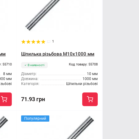
1
 мм
Шпилька різьбова M10x1000 мм
: 55710
Код товару: 55708
В наявності
8 мм
Діаметр:
10 мм
000 мм
Довжина:
1000 мм
зьбові
Категорія:
Шпильки різьбові
71.93 грн
Популярний