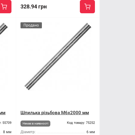
328.94 грн
Продано
 мм
Шпилька різьбова M6x2000 мм
: 55709
Код товару: 75252
Немає в наявності
8 мм
Діаметр:
6 мм