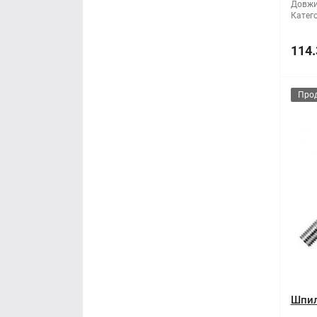
Довжи
Катего
114.
Про
Шпил