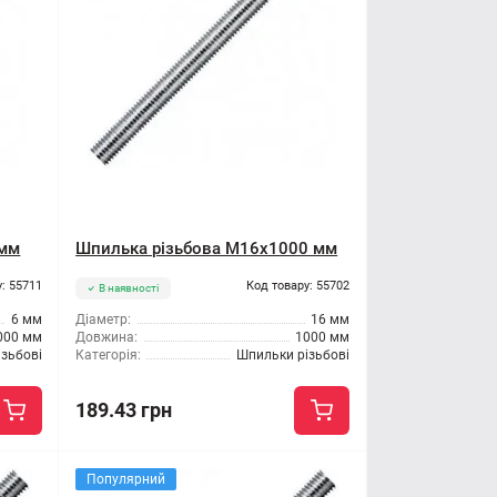
 мм
Шпилька різьбова M16x1000 мм
: 55711
Код товару: 55702
В наявності
6 мм
Діаметр:
16 мм
000 мм
Довжина:
1000 мм
зьбові
Категорія:
Шпильки різьбові
189.43 грн
Популярний