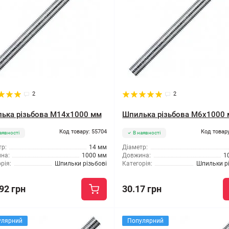
2
2
ька різьбова M14x1000 мм
Шпилька різьбова M6x1000
Код товару: 55704
Код товару
аявності
В наявності
р:
14 мм
Діаметр:
на:
1000 мм
Довжина:
1
рія:
Шпильки різьбові
Категорія:
Шпильки рі
92 грн
30.17 грн
улярний
Популярний