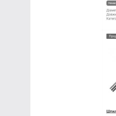
Немає 
Діамет
Довжи
Катего
Про
Шпил