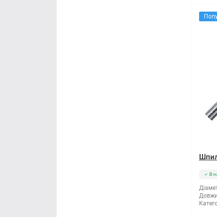
Поп
Шпил
В н
Діамет
Довжи
Катего