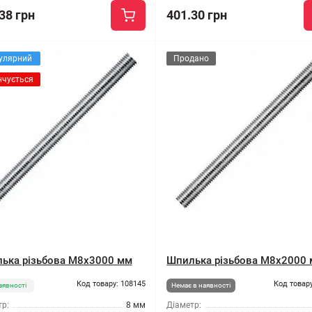
38 грн
401.30 грн
улярний
Продано
нчується
ька різьбова M8x3000 мм
Шпилька різьбова M8x2000
Код товару: 108145
Код товару
аявності
Немає в наявності
р:
8 мм
Діаметр: