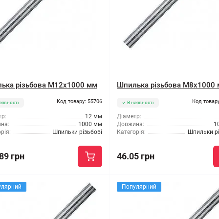
ька різьбова M12x1000 мм
Шпилька різьбова M8x1000
Код товару: 55706
Код товару
аявності
В наявності
р:
12 мм
Діаметр:
на:
1000 мм
Довжина:
1
рія:
Шпильки різьбові
Категорія:
Шпильки рі
89 грн
46.05 грн
улярний
Популярний