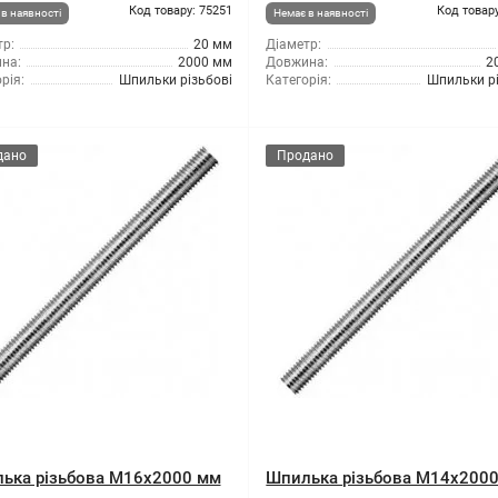
Код товару: 75251
Код товару
в наявності
Немає в наявності
р:
20 мм
Діаметр:
на:
2000 мм
Довжина:
2
рія:
Шпильки різьбові
Категорія:
Шпильки рі
дано
Продано
ька різьбова M16x2000 мм
Шпилька різьбова M14x200