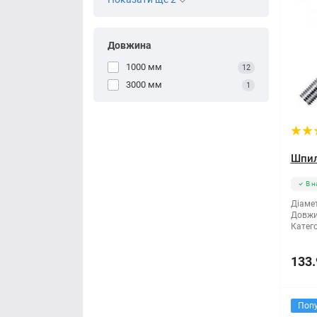
Довжина
1000 мм
12
3000 мм
1
Шпил
В н
Діамет
Довжи
Катего
133.
Поп