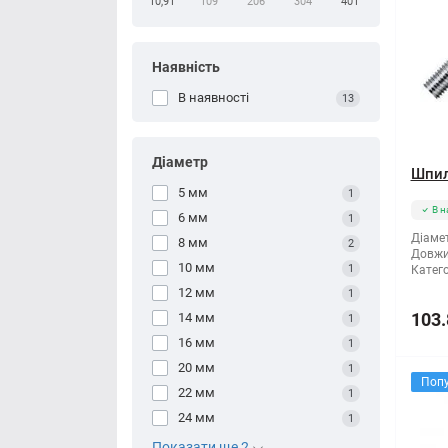
10,91
109
206
304
401
Наявність
В наявності
13
Діаметр
Шпил
5 мм
1
В н
6 мм
1
Діамет
8 мм
2
Довжи
10 мм
1
Катего
12 мм
1
103.
14 мм
1
16 мм
1
20 мм
1
Поп
22 мм
1
24 мм
1
Показати ще 2