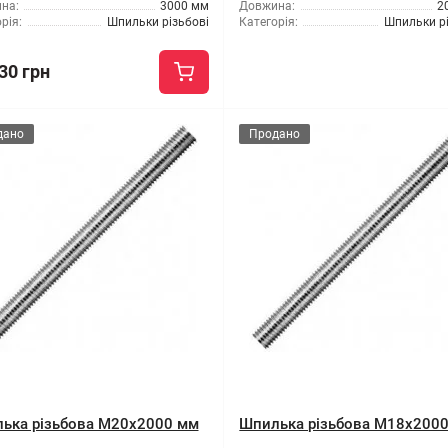
на:
3000 мм
Довжина:
2
рія:
Шпильки різьбові
Категорія:
Шпильки рі
30 грн
дано
Продано
ька різьбова M20x2000 мм
Шпилька різьбова M18x200