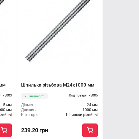
 мм
Шпилька різьбова M24x1000 мм
: 75003
Код товару: 75005
В наявності
5 мм
Діаметр:
24 мм
000 мм
Довжина:
1000 мм
зьбові
Категорія:
Шпильки різьбові
239.20 грн