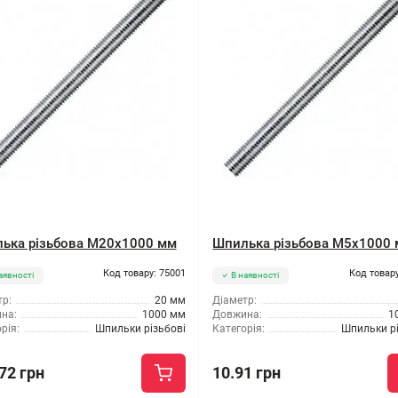
ька різьбова M20x1000 мм
Шпилька різьбова M5x1000
Код товару: 75001
Код товару
аявності
В наявності
р:
20 мм
Діаметр:
на:
1000 мм
Довжина:
1
рія:
Шпильки різьбові
Категорія:
Шпильки рі
72 грн
10.91 грн