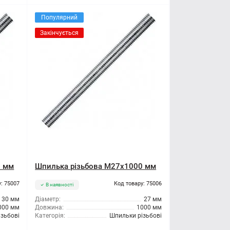
Популярний
Закінчується
0 мм
Шпилька різьбова M27x1000 мм
: 75007
Код товару: 75006
В наявності
30 мм
Діаметр:
27 мм
000 мм
Довжина:
1000 мм
зьбові
Категорія:
Шпильки різьбові