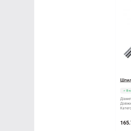
Шпил
В н
Діамет
Довжи
Катего
165.