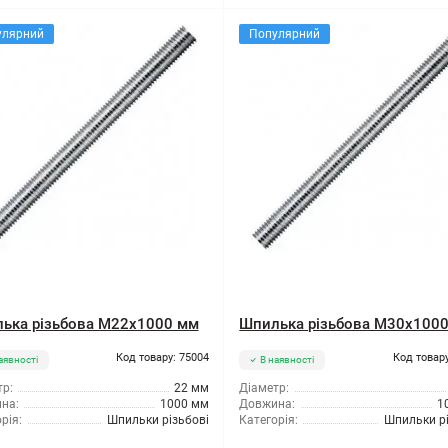
улярний
Популярний
ька різьбова M22x1000 мм
Шпилька різьбова M30x100
Код товару: 75004
Код товару
аявності
В наявності
р:
22 мм
Діаметр:
на:
1000 мм
Довжина:
1
рія:
Шпильки різьбові
Категорія:
Шпильки рі