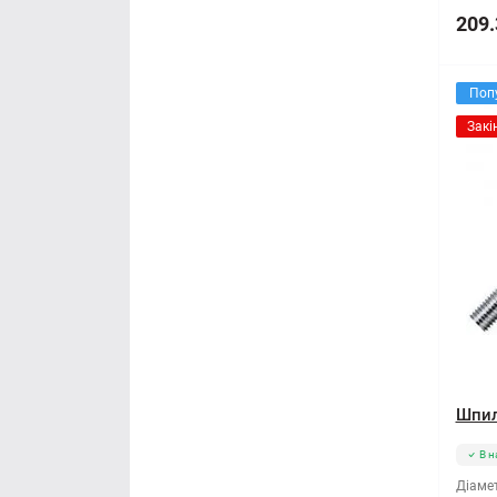
209.
Поп
Закі
Шпил
В н
Діамет