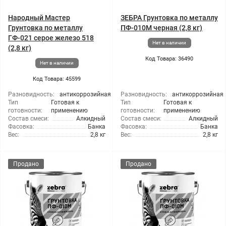
Народный Мастер
ЗЕБРА Грунтовка по металлу
Грунтовка по металлу
ПФ-010М черная (2,8 кг)
ГФ-021 серое железо 518
Нет в наличии
(2,8 кг)
Код Товара: 36490
Нет в наличии
Код Товара: 45599
Разновидность:
антикоррозийная
Разновидность:
антикоррозийная
Тип
Готовая к
Тип
Готовая к
готовности:
применению
готовности:
применению
Состав смеси:
Алкидный
Состав смеси:
Алкидный
Фасовка:
Банка
Фасовка:
Банка
Вес:
2,8 кг
Вес:
2,8 кг
Продано
Продано