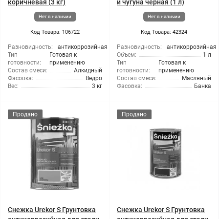
коричневая (3 кг)
и чугуна черная (1 л)
Нет в наличии
Нет в наличии
Код Товара: 106722
Код Товара: 42324
Разновидность:
антикоррозийная
Разновидность:
антикоррозийная
Тип
Готовая к
Объем:
1 л
готовности:
применению
Тип
Готовая к
Состав смеси:
Алкидный
готовности:
применению
Фасовка:
Ведро
Состав смеси:
Масляный
Вес:
3 кг
Фасовка:
Банка
Продано
Продано
Снежка Urekor S Грунтовка
Снежка Urekor S Грунтовка