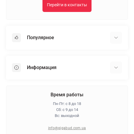
Перейти в контакты
Популярное
Гипсокартон
OSB
Информация
Пенопласт
Пенополистирол
Доставка
Минеральная вата
Оплата
Время работы
Клей для плитки
Контакты
Пн-Пт: с 8 до 18
Гарантия и возврат
Сб: с 9 до 14
Вс: выходной
Про магазин
Политика конфиденциальности
info@gigabud.com.ua