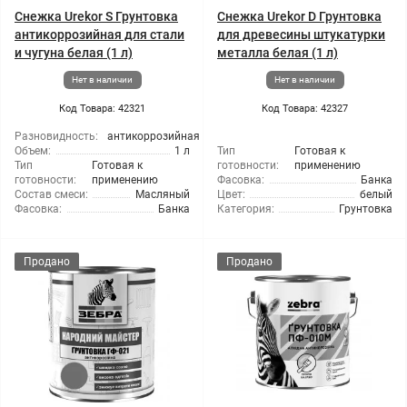
Снежка Urekor S Грунтовка
Снежка Urekor D Грунтовка
антикоррозийная для стали
для древесины штукатурки
и чугуна белая (1 л)
металла белая (1 л)
Нет в наличии
Нет в наличии
Код Товара: 42321
Код Товара: 42327
Разновидность:
антикоррозийная
Объем:
1 л
Тип
Готовая к
Тип
Готовая к
готовности:
применению
готовности:
применению
Фасовка:
Банка
Состав смеси:
Масляный
Цвет:
белый
Фасовка:
Банка
Категория:
Грунтовка
Продано
Продано