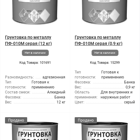
Грунтовка по металлу
Грунтовка по металлу
ПФ-010М серая (12 кг)
ПФ-010М серая (0,9 кг)
Нет в наличии
Нет в наличии
Код Товара: 101691
Код Товара: 15299
Тип
Готовая к
Разновидность:
адгезионная
готовности:
применению
Тип
Готовая к
Фасовка:
Банка
готовности:
применению
Вес:
0,9 кг
Состав смеси:
Алкидный
Область
Для внутренних и
Фасовка:
Банка
применения:
наружных работ
Вес:
12 кг
Цвет:
серый
Продано
Продано