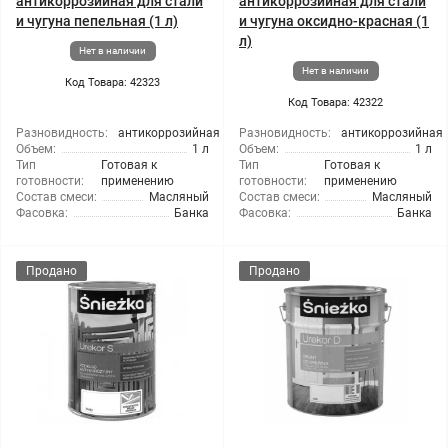
антикоррозийная для стали
антикоррозийная для стали
и чугуна пепельная (1 л)
и чугуна оксидно-красная (1
л)
Нет в наличии
Нет в наличии
Код Товара: 42323
Код Товара: 42322
Разновидность:
антикоррозийная
Разновидность:
антикоррозийная
Объем:
1 л
Объем:
1 л
Тип
Готовая к
Тип
Готовая к
готовности:
применению
готовности:
применению
Состав смеси:
Масляный
Состав смеси:
Масляный
Фасовка:
Банка
Фасовка:
Банка
Продано
Продано