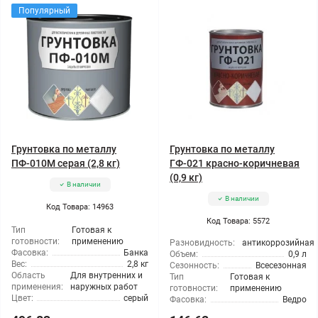
Популярный
Грунтовка по металлу
Грунтовка по металлу
ПФ-010М серая (2,8 кг)
ГФ-021 красно-коричневая
(0,9 кг)
В наличии
В наличии
Код Товара: 14963
Код Товара: 5572
Тип
Готовая к
готовности:
применению
Разновидность:
антикоррозийная
Фасовка:
Банка
Объем:
0,9 л
Вес:
2,8 кг
Сезонность:
Всесезонная
Область
Для внутренних и
Тип
Готовая к
применения:
наружных работ
готовности:
применению
Цвет:
серый
Фасовка:
Ведро