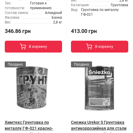
Вес:
2,8 кг
Тип
Готовая к
Категория:
Грунтовка
готовности:
применению
Вид:
Грунтовка по металлу
Состав смеси:
Алкидный
ГФ-021
Фасовка:
Банка
Вес:
2,8 кг
346.86 грн
413.00 грн
В корзину
В корзину
Продано
Продано
Химтекс Грунтовка по
Снежка Urekor S Грунтовка
металлу ГФ-021 красно-
антикоррозийная для стали