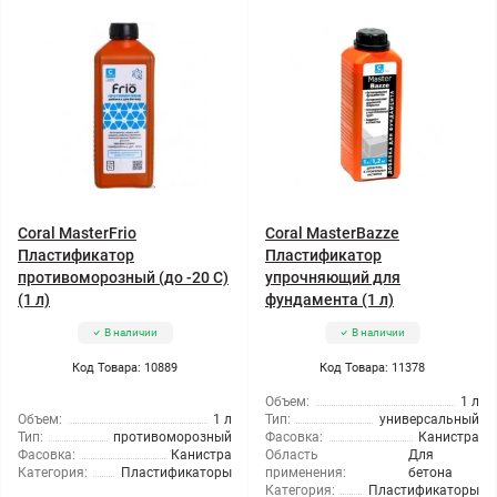
Coral MasterFrio
Coral MasterBazze
Пластификатор
Пластификатор
противоморозный (до -20 С)
упрочняющий для
(1 л)
фундамента (1 л)
В наличии
В наличии
Код Товара: 10889
Код Товара: 11378
Объем:
1 л
Объем:
1 л
Тип:
универсальный
Тип:
противоморозный
Фасовка:
Канистра
Фасовка:
Канистра
Область
Для
Категория:
Пластификаторы
применения:
бетона
Категория:
Пластификаторы