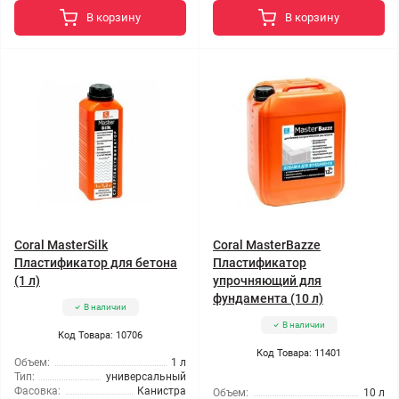
В корзину
В корзину
Coral MasterSilk
Coral MasterBazze
Пластификатор для бетона
Пластификатор
(1 л)
упрочняющий для
фундамента (10 л)
В наличии
В наличии
Код Товара: 10706
Код Товара: 11401
Объем:
1 л
Тип:
универсальный
Фасовка:
Канистра
Объем:
10 л