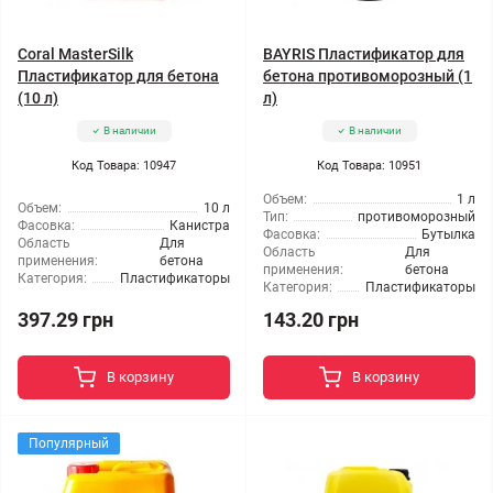
Coral MasterSilk
BAYRIS Пластификатор для
Пластификатор для бетона
бетона противоморозный (1
(10 л)
л)
В наличии
В наличии
Код Товара: 10947
Код Товара: 10951
Объем:
1 л
Объем:
10 л
Тип:
противоморозный
Фасовка:
Канистра
Фасовка:
Бутылка
Область
Для
Область
Для
применения:
бетона
применения:
бетона
Категория:
Пластификаторы
Категория:
Пластификаторы
397.29 грн
143.20 грн
В корзину
В корзину
Популярный