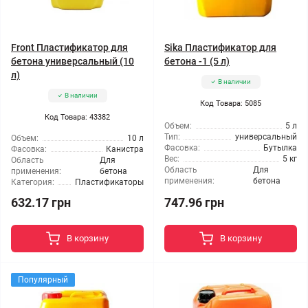
Front Пластификатор для
Sika Пластификатор для
бетона универсальный (10
бетона -1 (5 л)
л)
В наличии
В наличии
Код Товара: 5085
Код Товара: 43382
Объем:
5 л
Тип:
универсальный
Объем:
10 л
Фасовка:
Бутылка
Фасовка:
Канистра
Вес:
5 кг
Область
Для
Область
Для
применения:
бетона
применения:
бетона
Категория:
Пластификаторы
632.17 грн
747.96 грн
В корзину
В корзину
Популярный