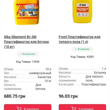
Sika Sikament Bv 3M
Front Пластификатор для
Пластификатор для бетона
теплого пола (1 л)
(10 кг)
В наличии
В наличии
Код Товара: 43381
Код Товара: 13428
Объем:
1 л
Объем:
10 л
Фасовка:
Бутылка
Тип:
универсальный
Область
Для теплого
Фасовка:
Канистра
применения:
пола
Вес:
10 кг
Категория:
Пластификаторы
Область
Для
применения:
бетона
680.75 грн
96.03 грн
В корзину
В корзину