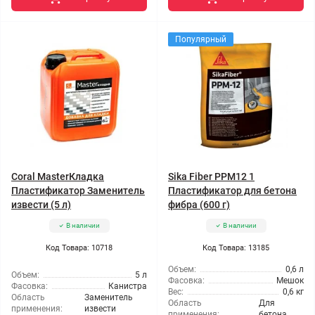
Популярный
Coral MasterКладка
Sika Fiber PPМ12 1
Пластификатор Заменитель
Пластификатор для бетона
извести (5 л)
фибра (600 г)
В наличии
В наличии
Код Товара: 10718
Код Товара: 13185
Объем:
0,6 л
Объем:
5 л
Фасовка:
Мешок
Фасовка:
Канистра
Вес:
0,6 кг
Область
Заменитель
Область
Для
применения:
извести
применения:
бетона