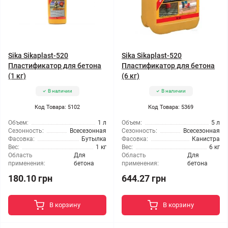
Sika Sikaplast-520
Sika Sikaplast-520
Пластификатор для бетона
Пластификатор для бетона
(1 кг)
(6 кг)
В наличии
В наличии
Код Товара: 5102
Код Товара: 5369
Объем:
1 л
Объем:
5 л
Сезонность:
Всесезонная
Сезонность:
Всесезонная
Фасовка:
Бутылка
Фасовка:
Канистра
Вес:
1 кг
Вес:
6 кг
Область
Для
Область
Для
применения:
бетона
применения:
бетона
180.10 грн
644.27 грн
В корзину
В корзину