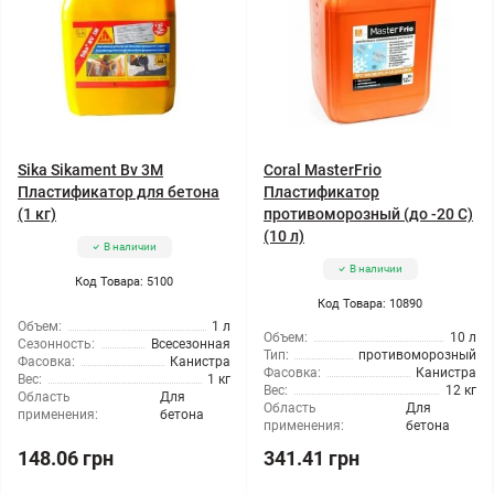
Sika Sikament Bv 3M
Coral MasterFrio
Пластификатор для бетона
Пластификатор
(1 кг)
противоморозный (до -20 С)
(10 л)
В наличии
В наличии
Код Товара: 5100
Код Товара: 10890
Объем:
1 л
Объем:
10 л
Сезонность:
Всесезонная
Тип:
противоморозный
Фасовка:
Канистра
Фасовка:
Канистра
Вес:
1 кг
Вес:
12 кг
Область
Для
Область
Для
применения:
бетона
применения:
бетона
148.06 грн
341.41 грн