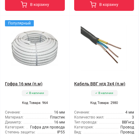
В корзину
В корзину
Популярный
Гофра 16 мм (п.м)
Кабель ВВГ нгд 3x4 (п.м)
В наличии
В наличии
Код Товара: 964
Код Товара: 2980
Сечение:
16 мм
Сечение:
4 мм
Материал:
Пластик
Количество жил:
3
Диаметр:
16 мм
Тип провода:
ВВГнгд
Категория:
Гофра для провода
Категория:
Провод
Степень защиты:
IP55
Вид:
Провод