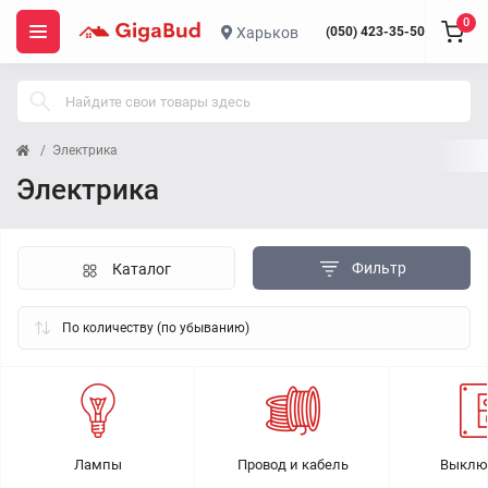
0
Харьков
(050) 423-35-50
Электрика
Электрика
Фильтр
Каталог
Лампы
Провод и кабель
Выклю