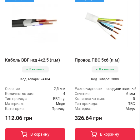
Кабель ВВГ нгд 4x2,5 (п.м)
Провод ПВС 5x6 (п.м)
В наличии
В наличии
Код Товара: 74184
Код Товара: 3008
Сечение:
2,5 мм
Разновидность:
соединительный
Количество жил:
4
Сечение:
6 мм
Тип провода:
ВВГнгд
Количество жил:
5
Материал:
Медь
Тип провода:
ПВС
Категория:
Провод
Материал:
Медь
112.06 грн
326.64 грн
В корзину
В корзину