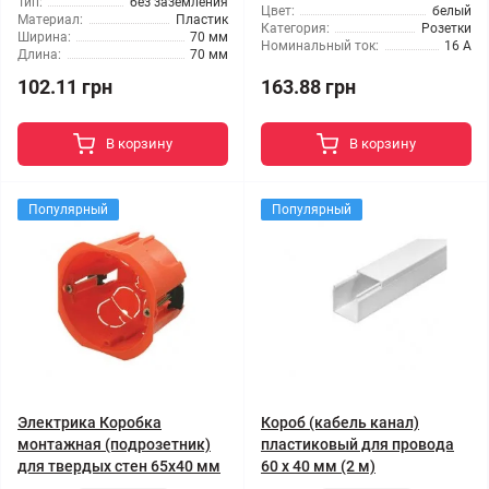
Тип:
без заземления
Цвет:
белый
Материал:
Пластик
Категория:
Розетки
Ширина:
70 мм
Номинальный ток:
16 А
Длина:
70 мм
102.11 грн
163.88 грн
В корзину
В корзину
Популярный
Популярный
Электрика Коробка
Короб (кабель канал)
монтажная (подрозетник)
пластиковый для провода
для твердых стен 65x40 мм
60 х 40 мм (2 м)