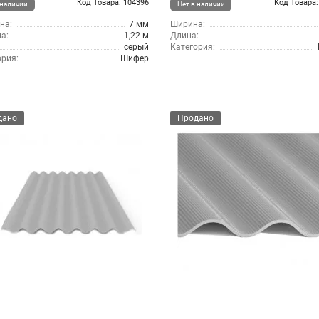
Код Товара: 104396
Код Товара:
 наличии
Нет в наличии
на:
7 мм
Ширина:
а:
1,22 м
Длина:
серый
Категория:
ория:
Шифер
дано
Продано