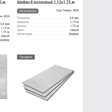
5 м
Шифер 8-волновый 1,13x1,75 м
Код Товара: 4036
Нет в наличии
а: 4039
Толщина:
5,8 мм
Ширина:
1,13 м
5,8 мм
Длина:
1,75 м
1,13 м
Цвет:
серый
1,75 м
Категория:
Шифер
серый
Шифер
Продано