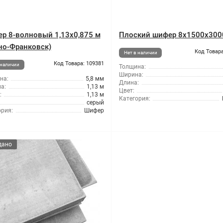
р 8-волновый 1,13x0,875 м
Плоский шифер 8x1500x300
но-Франковск)
Код Товара
Нет в наличии
Код Товара: 109381
 наличии
Толщина:
Ширина:
на:
5,8 мм
Длина:
а:
1,13 м
Цвет:
:
1,13 м
Категория:
серый
ория:
Шифер
дано