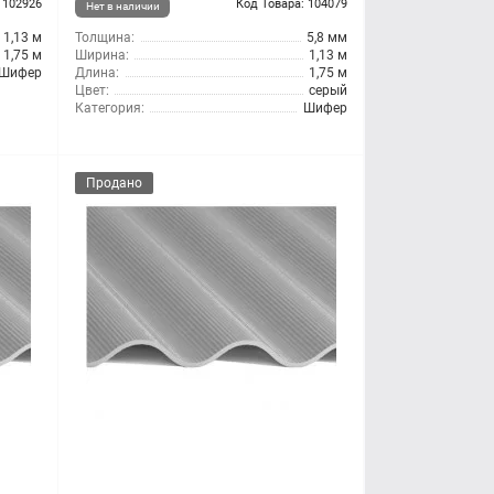
 102926
Код Товара: 104079
Нет в наличии
1,13 м
Толщина:
5,8 мм
1,75 м
Ширина:
1,13 м
Шифер
Длина:
1,75 м
Цвет:
серый
Категория:
Шифер
Продано