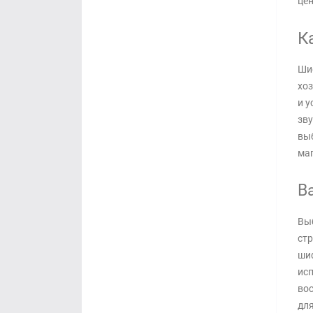
цен
К
Шиф
хоз
и у
зву
выб
маг
В
Выб
стр
шиф
исп
вос
для