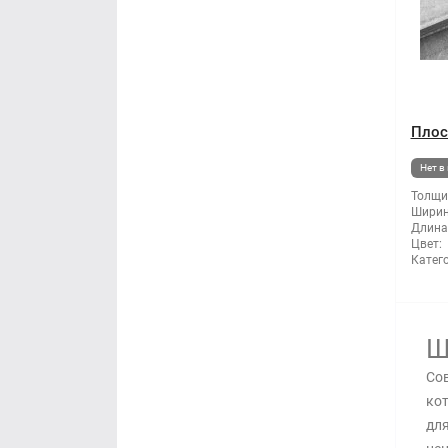
Плос
Нет в
Толщи
Ширин
Длина
Цвет:
Катег
Ш
Сов
кот
для