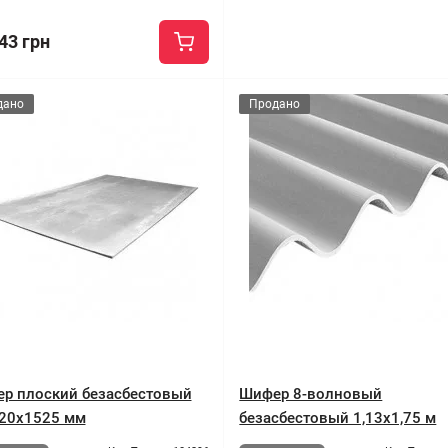
43 грн
дано
Продано
р плоский безасбестовый
Шифер 8-волновый
20x1525 мм
безасбестовый 1,13x1,75 м