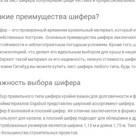
а за лист шифера популярным среди частных и профессиональных 
акие преимущества шифера?
ер – это проверенный временем кровельный материал, который ис
яйственных построек. Основные преимущества шифера заключаютс
стойчивости к неблагоприятным погодным условиям. Кроме того, ш
коизоляцией, что делает его идеальным выбором для крыш в нашем
ирают такой материал за его надежность, низкую стоимость шифера
азине Гигабуд вы можете купить лист шифера любого типа, будь т
ажность выбора шифера
ор правильного типа шифера крайне важен для долговечности и ф
ойматериалов Gigabud представлен широкий ассортимент шифера
ер 8 волновой и плоский шифер. Их отличие заключается в форме
ользуют для кровли, а плоский шифер подходит для облицовки и д
требованных размеров является ширина 1,13 м и длина 1,75 м. Так
 большинства строительных проектов.