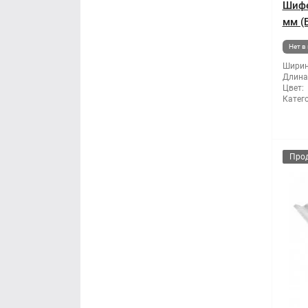
Шифе
мм (
Нет в
Ширин
Длина
Цвет:
Катег
Про