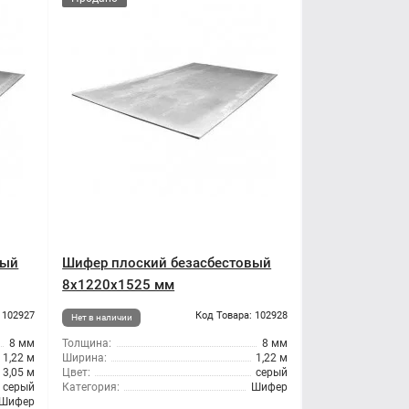
вый
Шифер плоский безасбестовый
8x1220x1525 мм
 102927
Код Товара: 102928
Нет в наличии
8 мм
Толщина:
8 мм
1,22 м
Ширина:
1,22 м
3,05 м
Цвет:
серый
серый
Категория:
Шифер
Шифер