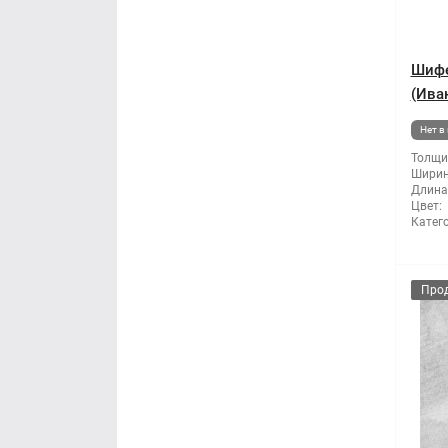
Шифе
(Ива
Нет в
Толщи
Ширин
Длина
Цвет:
Катег
Про