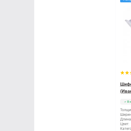
Шифе
(Ива
В 
Толщи
Ширин
Длина
Цвет:
Катег