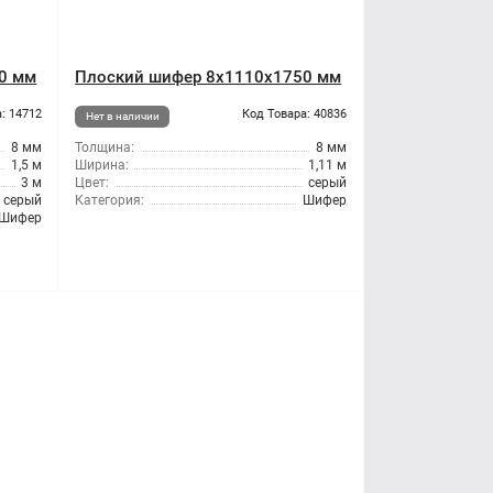
0 мм
Плоский шифер 8x1110x1750 мм
: 14712
Код Товара: 40836
Нет в наличии
8 мм
Толщина:
8 мм
1,5 м
Ширина:
1,11 м
3 м
Цвет:
серый
серый
Категория:
Шифер
Шифер