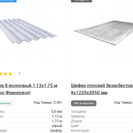
1
р 8-волновый 1,13x1,75 м
Шифер плоский безасбесто
но-Франковск)
8x1220x3050 мм
Код Товара: 21301
Код Товара:
наличии
Нет в наличии
на:
5,8 мм
Толщина:
а:
1,13 м
Ширина:
:
1,75 м
Длина:
серый
Цвет:
ория:
Шифер
Категория: