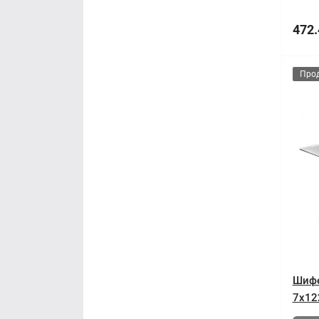
472.
Про
Шифе
7x12