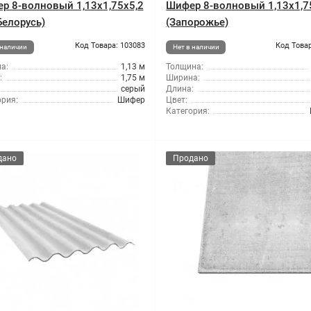
р 8-волновый 1,13x1,75x5,2
Шифер 8-волновый 1,13x1,7
Белорусь)
(Запорожье)
Код Товара: 103083
Код Товар
 наличии
Нет в наличии
а:
1,13 м
Толщина:
:
1,75 м
Ширина:
серый
Длина:
ория:
Шифер
Цвет:
Категория:
дано
Продано