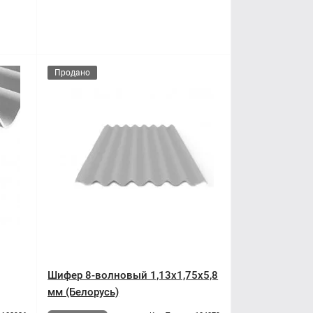
Продано
Шифер 8-волновый 1,13x1,75x5,8
мм (Белорусь)