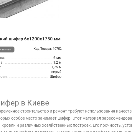
кий шифер 6x1200x1750 мм
Код Товара: 10752
 наличии
на:
6 мм
а:
1,2 м
:
1,75 м
серый
ория:
Шифер
ифер в Киеве
ременное строительство и ремонт требуют использования качеств
орых особое место занимает шифер. Этот материал зарекомендов
 кровли и различных хозяйственных построек. Его прочность, уст