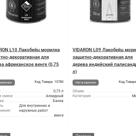
RON L10 Лакобейц морилка
VIDARON L09 Лакобейц мор
тно-декоративная для
защитно-декоративная для
ва африканское венге (0,75
дерева индийский палисандр
л)
Код Товара: 15780
Код Товара
 наличии
Нет в наличии
:
0,75 л
Объем:
 смеси:
Алкидный
Категория:
М
ка:
Банка
ть
Для внутренних и
нения:
наружных работ
венге