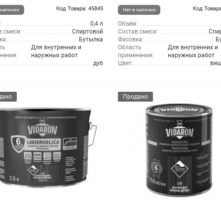
Код Товара: 45845
Код Товара
 наличии
Нет в наличии
:
0,4 л
Объем:
 смеси:
Спиртовой
Состав смеси:
Спи
ка:
Бутылка
Фасовка:
Б
ть
Для внутренних и
Область
Для внутренних и
нения:
наружных работ
применения:
наружных работ
дуб
Цвет:
ви
дано
Продано