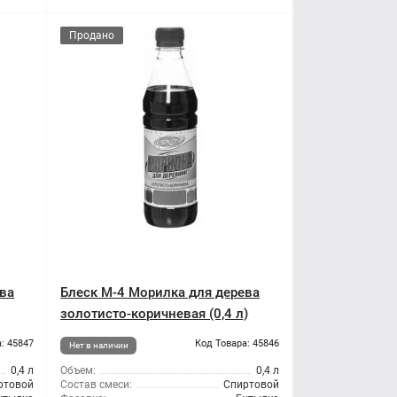
Продано
ева
Блеск М-4 Морилка для дерева
золотисто-коричневая (0,4 л)
: 45847
Код Товара: 45846
Нет в наличии
0,4 л
Объем:
0,4 л
ртовой
Состав смеси:
Спиртовой