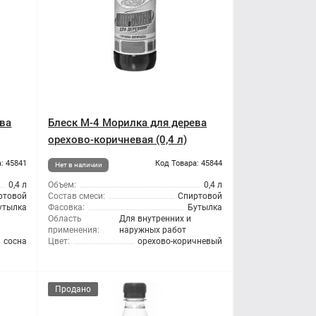
ева
Блеск М-4 Морилка для дерева
орехово-коричневая (0,4 л)
: 45841
Код Товара: 45844
Нет в наличии
0,4 л
Объем:
0,4 л
ртовой
Состав смеси:
Спиртовой
утылка
Фасовка:
Бутылка
Область
Для внутренних и
применения:
наружных работ
сосна
Цвет:
орехово-коричневый
Продано