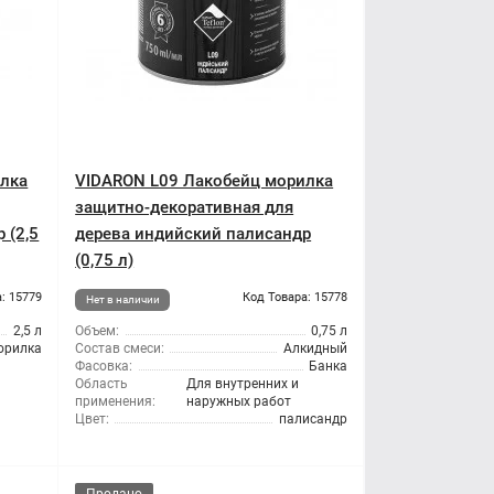
илка
VIDARON L09 Лакобейц морилка
защитно-декоративная для
 (2,5
дерева индийский палисандр
(0,75 л)
: 15779
Код Товара: 15778
Нет в наличии
2,5 л
Объем:
0,75 л
орилка
Состав смеси:
Алкидный
Фасовка:
Банка
Область
Для внутренних и
применения:
наружных работ
Цвет:
палисандр