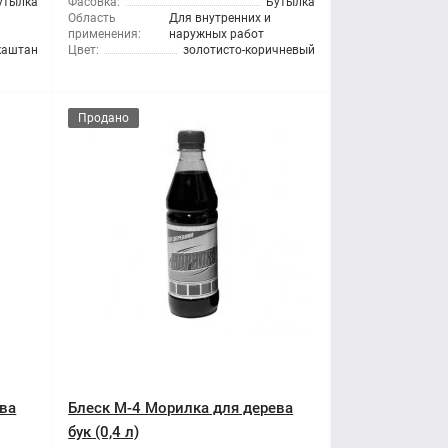
утылка
Фасовка:
Бутылка
Область
Для внутренних и
применения:
наружных работ
каштан
Цвет:
золотисто-коричневый
Продано
ева
Блеск М-4 Морилка для дерева
бук (0,4 л)