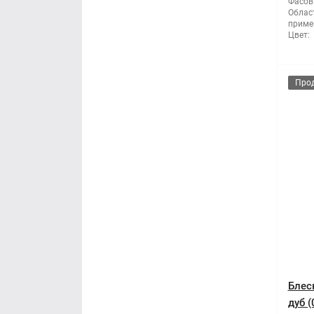
Фасов
Облас
приме
Цвет:
Про
Блес
дуб (