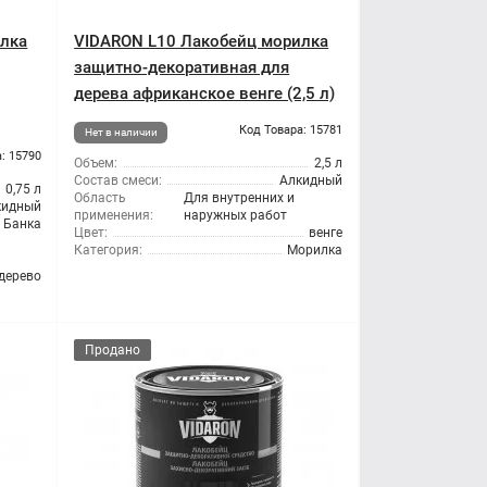
илка
VIDARON L10 Лакобейц морилка
защитно-декоративная для
дерева африканское венге (2,5 л)
Код Товара: 15781
Нет в наличии
: 15790
Объем:
2,5 л
Состав смеси:
Алкидный
0,75 л
Область
Для внутренних и
кидный
применения:
наружных работ
Банка
Цвет:
венге
Категория:
Морилка
 дерево
Продано