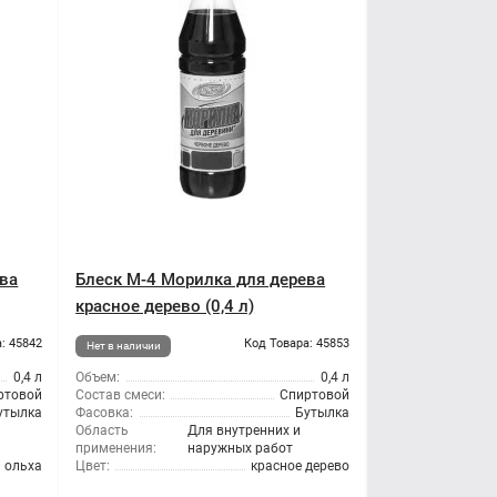
ева
Блеск М-4 Морилка для дерева
красное дерево (0,4 л)
: 45842
Код Товара: 45853
Нет в наличии
0,4 л
Объем:
0,4 л
ртовой
Состав смеси:
Спиртовой
утылка
Фасовка:
Бутылка
Область
Для внутренних и
применения:
наружных работ
ольха
Цвет:
красное дерево