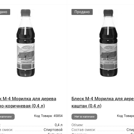
дано
Продано
к М-4 Морилка для дерева
Блеск М-4 Морилка для дер
о-коричневая (0,4 л)
каштан (0,4 л)
Код Товара: 45854
Код Товара
 наличии
Нет в наличии
:
0,4 л
Объем:
 смеси:
Спиртовой
Состав смеси:
Спи