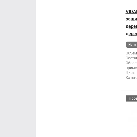
VIDA
защи
дере
дерев
Нет в
Объем
Состав
Облас
приме
Цвет:
Катег
Про