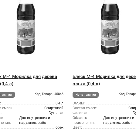
к М-4 Морилка для дерева
Блеск М-4 Морилка для дер
(0,4 л)
ольха (0,4 л)
Код Товара: 45843
Код Товара
 наличии
Нет в наличии
:
0,4 л
Объем:
 смеси:
Спиртовой
Состав смеси:
Спи
ка:
Бутылка
Фасовка:
Б
ть
Для внутренних и
Область
Для внутренних и
нения:
наружных работ
применения:
наружных работ
орех
Цвет: