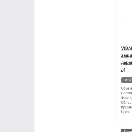
VIDA
защи
дере
л)
Нет в
Объем
Состав
Фасов
Облас
приме
Цвет: