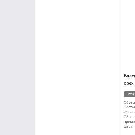
Блес
орех 
Нет в
Объем
Состав
Фасов
Облас
приме
Цвет: