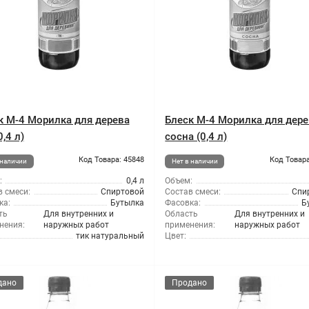
к М-4 Морилка для дерева
Блеск М-4 Морилка для дер
0,4 л)
сосна (0,4 л)
Код Товара: 45848
Код Товара
 наличии
Нет в наличии
:
0,4 л
Объем:
 смеси:
Спиртовой
Состав смеси:
Спи
ка:
Бутылка
Фасовка:
Б
ть
Для внутренних и
Область
Для внутренних и
нения:
наружных работ
применения:
наружных работ
тик натуральный
Цвет:
дано
Продано