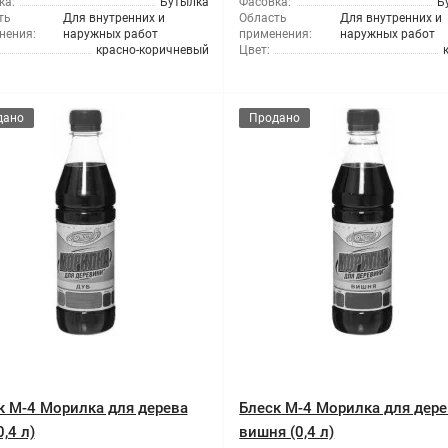
ка:
Бутылка
Фасовка:
Б
ть
Для внутренних и
Область
Для внутренних и
нения:
наружных работ
применения:
наружных работ
красно-коричневый
Цвет:
дано
Продано
к М-4 Морилка для дерева
Блеск М-4 Морилка для дер
0,4 л)
вишня (0,4 л)