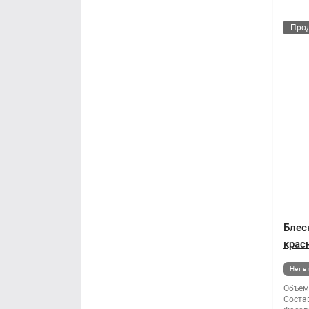
Про
Блес
красн
Нет в
Объем
Состав