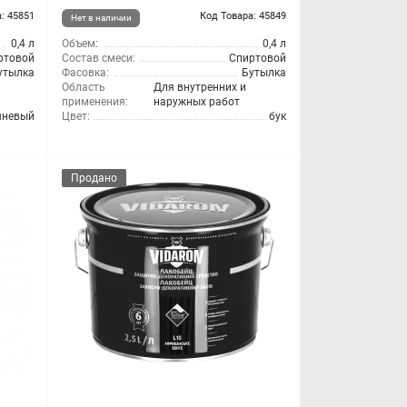
: 45851
Код Товара: 45849
Нет в наличии
0,4 л
Объем:
0,4 л
ртовой
Состав смеси:
Спиртовой
утылка
Фасовка:
Бутылка
Область
Для внутренних и
применения:
наружных работ
шневый
Цвет:
бук
Продано