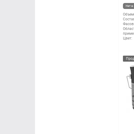
Нет в
Объем
Состав
Фасов
Облас
приме
Цвет:
Про