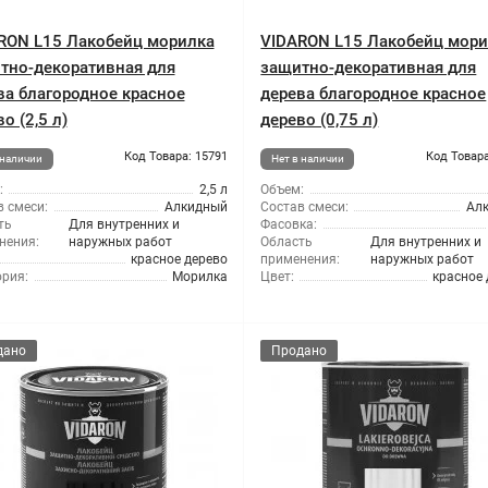
RON L15 Лакобейц морилка
VIDARON L15 Лакобейц мор
тно-декоративная для
защитно-декоративная для
ва благородное красное
дерева благородное красное
о (2,5 л)
дерево (0,75 л)
Код Товара: 15791
Код Товара
 наличии
Нет в наличии
:
2,5 л
Объем:
 смеси:
Алкидный
Состав смеси:
Ал
ть
Для внутренних и
Фасовка:
нения:
наружных работ
Область
Для внутренних и
красное дерево
применения:
наружных работ
ория:
Морилка
Цвет:
красное
дано
Продано