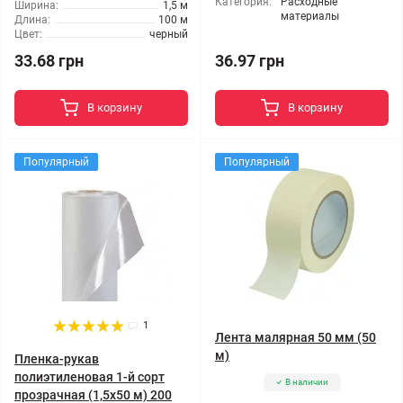
Категория:
Расходные
Ширина:
1,5 м
материалы
Длина:
100 м
Цвет:
черный
33.68 грн
36.97 грн
В корзину
В корзину
Популярный
Популярный
1
Лента малярная 50 мм (50
м)
Пленка-рукав
полиэтиленовая 1-й сорт
В наличии
прозрачная (1,5x50 м) 200