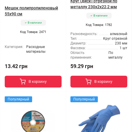
Круг (диск) отрезной по
металлу 230x2x22,2 мм
Мешок полипропиленовый
55x90 см
В наличии
В наличии
Код Товара: 1782
Код Товара: 2471
Разновидность:
алмазный
Тип:
Круг отрезной
Диаметр:
230 мм
Категория:
Расходные
Фасовка:
1 шт
материалы
Область
По
применения:
металлу
13.42 грн
59.29 грн
В корзину
В корзину
Популярный
Популярный