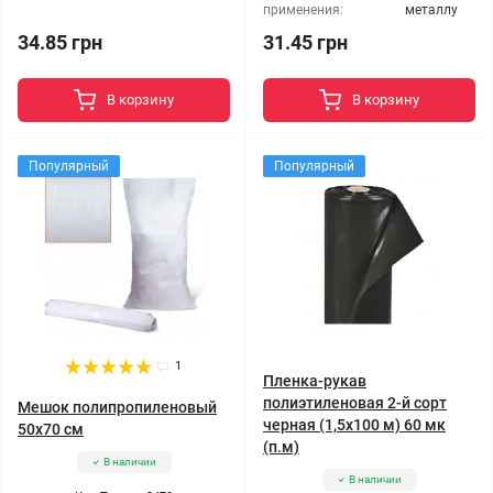
применения:
металлу
34.85 грн
31.45 грн
В корзину
В корзину
Популярный
Популярный
1
Пленка-рукав
полиэтиленовая 2-й сорт
Мешок полипропиленовый
черная (1,5x100 м) 60 мк
50x70 см
(п.м)
В наличии
В наличии