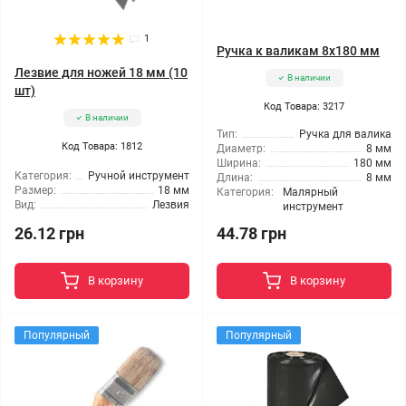
1
Ручка к валикам 8x180 мм
Лезвие для ножей 18 мм (10
В наличии
шт)
Код Товара: 3217
В наличии
Тип:
Ручка для валика
Код Товара: 1812
Диаметр:
8 мм
Ширина:
180 мм
Категория:
Ручной инструмент
Длина:
8 мм
Размер:
18 мм
Категория:
Малярный
Вид:
Лезвия
инструмент
26.12 грн
44.78 грн
В корзину
В корзину
Популярный
Популярный