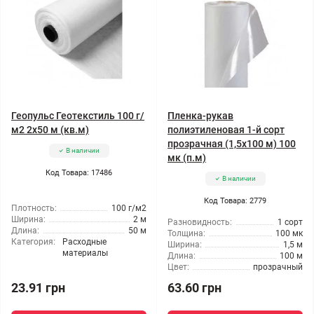
Геопульс Геотекстиль 100 г/
Пленка-рукав
м2 2x50 м (кв.м)
полиэтиленовая 1-й сорт
прозрачная (1,5x100 м) 100
В наличии
мк (п.м)
Код Товара: 17486
В наличии
Код Товара: 2779
Плотность:
100 г/м2
Ширина:
2 м
Разновидность:
1 сорт
Длина:
50 м
Толщина:
100 мк
Категория:
Расходные
Ширина:
1,5 м
материалы
Длина:
100 м
Цвет:
прозрачный
23.91 грн
63.60 грн