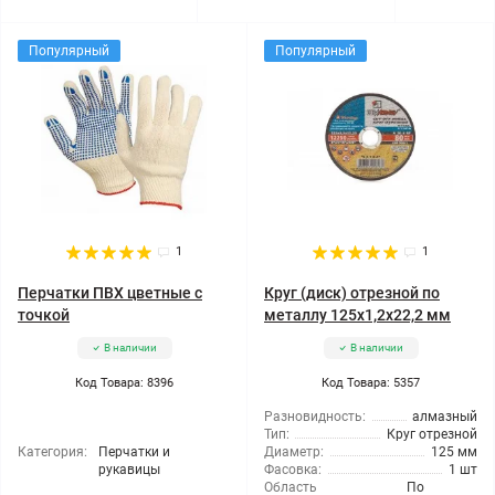
Популярный
Популярный
1
1
Перчатки ПВХ цветные с
Круг (диск) отрезной по
точкой
металлу 125x1,2x22,2 мм
В наличии
В наличии
Код Товара: 8396
Код Товара: 5357
Разновидность:
алмазный
Тип:
Круг отрезной
Категория:
Перчатки и
Диаметр:
125 мм
рукавицы
Фасовка:
1 шт
Область
По