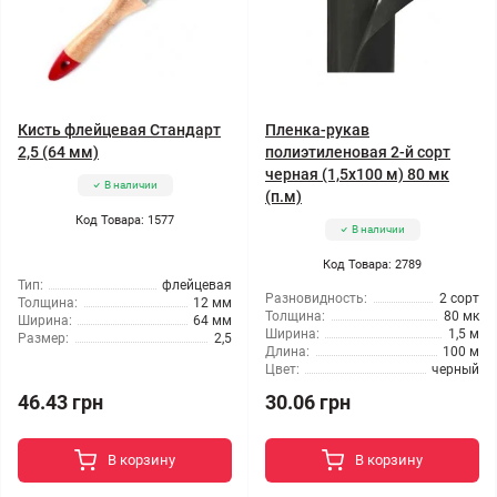
Кисть флейцевая Стандарт
Пленка-рукав
2,5 (64 мм)
полиэтиленовая 2-й сорт
черная (1,5x100 м) 80 мк
В наличии
(п.м)
Код Товара: 1577
В наличии
Код Товара: 2789
Тип:
флейцевая
Разновидность:
2 сорт
Толщина:
12 мм
Толщина:
80 мк
Ширина:
64 мм
Ширина:
1,5 м
Размер:
2,5
Длина:
100 м
Цвет:
черный
46.43 грн
30.06 грн
В корзину
В корзину