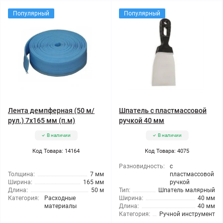
Популярный
Популярный
Лента демпферная (50 м/
Шпатель с пластмассовой
рул.) 7x165 мм (п.м)
ручкой 40 мм
В наличии
В наличии
Код Товара: 14164
Код Товара: 4075
Разновидность:
с
Толщина:
7 мм
пластмассовой
Ширина:
165 мм
ручкой
Длина:
50 м
Тип:
Шпатель малярный
Категория:
Расходные
Ширина:
40 мм
материалы
Длина:
40 мм
Категория:
Ручной инструмент