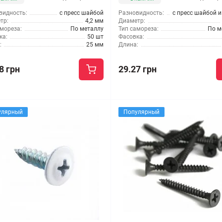
видность:
с пресс шайбой
Разновидность:
с пресс шайбой 
тр:
4,2 мм
Диаметр:
мореза:
По металлу
Тип самореза:
По м
ка:
50 шт
Фасовка:
:
25 мм
Длина:
8 грн
29.27 грн
улярный
Популярный