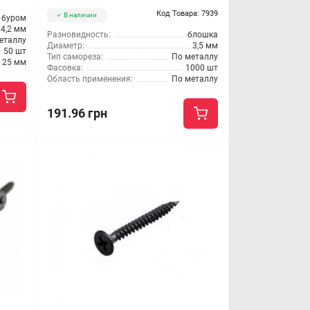
Код Товара: 7939
В наличии
и буром
4,2 мм
Разновидность:
блошка
еталлу
Диаметр:
3,5 мм
50 шт
Тип самореза:
По металлу
25 мм
Фасовка:
1000 шт
Область применения:
По металлу
191.96 грн