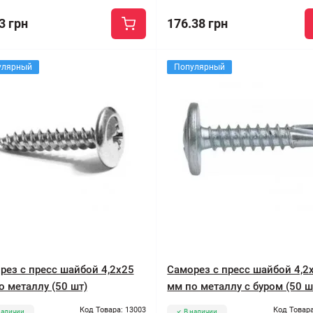
3 грн
176.38 грн
улярный
Популярный
рез с пресс шайбой 4,2x25
Саморез с пресс шайбой 4,2
о металлу (50 шт)
мм по металлу с буром (50 ш
Код Товара: 13003
Код Товара
наличии
В наличии