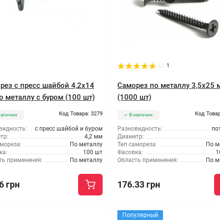
1
рез с пресс шайбой 4,2x14
Саморез по металлу 3,5x25 
о металлу с буром (100 шт)
(1000 шт)
Код Товара: 3279
Код Товар
наличии
В наличии
видность:
с пресс шайбой и буром
Разновидность:
по
тр:
4,2 мм
Диаметр:
мореза:
По металлу
Тип самореза:
По м
ка:
100 шт
Фасовка:
1
ть применения:
По металлу
Область применения:
По м
6 грн
176.33 грн
Популярный