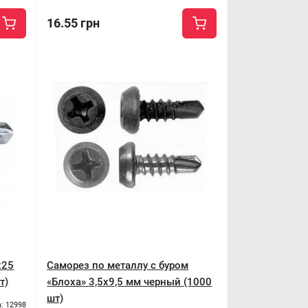
16.55 грн
x25
Саморез по металлу с буром
т)
«Блоха» 3,5x9,5 мм черный (1000
шт)
: 12998