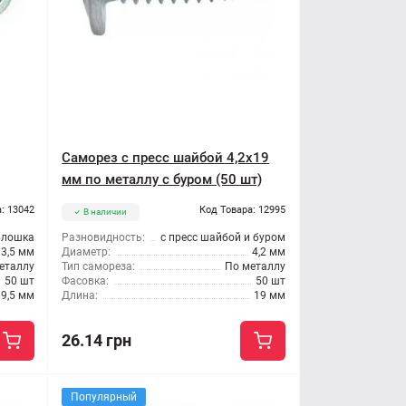
Саморез с пресс шайбой 4,2x19
мм по металлу с буром (50 шт)
: 13042
Код Товара: 12995
В наличии
блошка
Разновидность:
с пресс шайбой и буром
3,5 мм
Диаметр:
4,2 мм
еталлу
Тип самореза:
По металлу
50 шт
Фасовка:
50 шт
9,5 мм
Длина:
19 мм
26.14 грн
Популярный