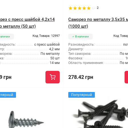
2
рез с пресс шайбой 4,2x14
Саморез по металлу 3,5x35 
о металлу (50 шт)
(1000 шт)
Код Товара: 12997
Код Товар
наличии
В наличии
видность:
с пресс шайбой
Разновидность:
по
тр:
4,2 мм
Диаметр:
мореза:
По металлу
Тип самореза:
По м
ка:
50 шт
Фасовка:
1
:
14 мм
Область применения:
По м
9 грн
278.42 грн
улярный
Популярный