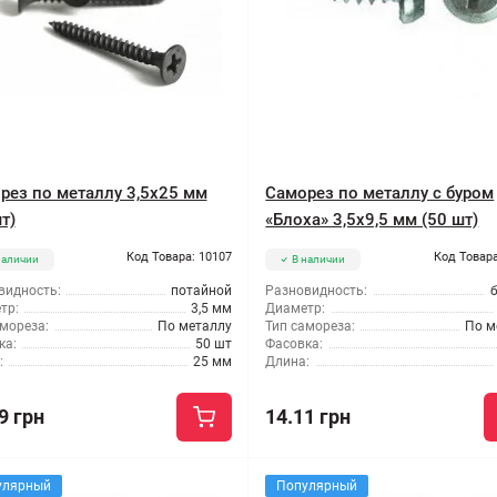
рез по металлу 3,5x25 мм
Саморез по металлу с буром
т)
«Блоха» 3,5x9,5 мм (50 шт)
Код Товара: 10107
Код Товара
наличии
В наличии
видность:
потайной
Разновидность:
тр:
3,5 мм
Диаметр:
мореза:
По металлу
Тип самореза:
По м
ка:
50 шт
Фасовка:
:
25 мм
Длина:
9 грн
14.11 грн
улярный
Популярный