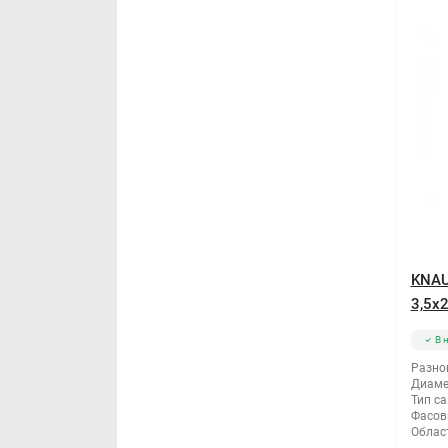
KNAU
3,5x
В 
Разно
Диаме
Тип са
Фасов
Облас