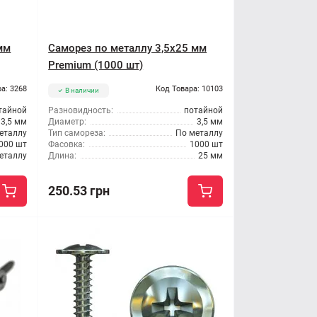
мм
Саморез по металлу 3,5x25 мм
Premium (1000 шт)
а: 3268
Код Товара: 10103
В наличии
тайной
Разновидность:
потайной
3,5 мм
Диаметр:
3,5 мм
еталлу
Тип самореза:
По металлу
000 шт
Фасовка:
1000 шт
еталлу
Длина:
25 мм
250.53 грн