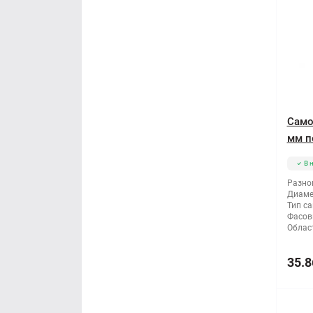
Само
мм п
В 
Разно
Диаме
Тип са
Фасов
Облас
35.8