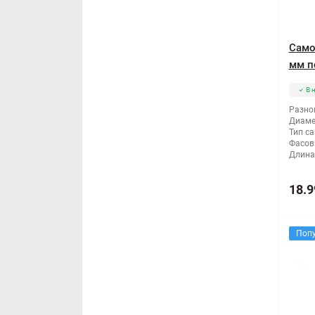
Само
мм п
В 
Разно
Диаме
Тип са
Фасов
Длина
18.9
Поп