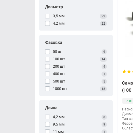
Диаметр
3,5 мм
29
4,2 мм
22
Фасовка
50 шт
9
100 шт
14
200 шт
4
400 шт
1
500 шт
5
Само
1000 шт
18
(100 
В 
Длина
Разно
Диаме
4,2 мм
8
Тип са
Фасов
9,5 мм
9
Облас
11 мм
1