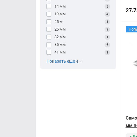
14 мм
3
27.7
19 мм
4
25 м
1
25 мм
Поп
9
32 мм
1
35 мм
6
41 мм
1
Показать еще 4
Само
мм п
В 