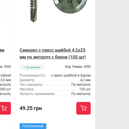
мм
Саморез с пресс шайбой 4,2x25
мм по металлу с буром (100 шт)
а: 3265
Код Товара: 3293
В наличии
тайной
Разновидность:
с пресс шайбой и буром
3,5 мм
Диаметр:
4,2 мм
еталлу
Тип самореза:
По металлу
000 шт
Фасовка:
100 шт
еталлу
Область применения:
По металлу
49.25 грн
Популярный