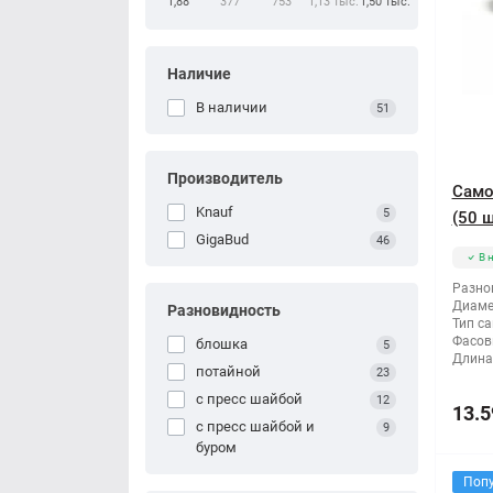
1,88
377
753
1,13 тыс.
1,50 тыс.
Наличие
В наличии
51
Производитель
Само
Knauf
5
(50 ш
GigaBud
46
В 
Разно
Диаме
Разновидность
Тип са
Фасов
блошка
5
Длина
потайной
23
с пресс шайбой
12
13.5
с пресс шайбой и
9
буром
Поп