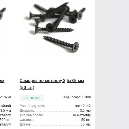
мм
Саморез по металлу 3,5x35 мм
(50 шт)
а: 3270
Код Товара: 10108
В наличии
тайной
Разновидность:
потайной
3,5 мм
Диаметр:
3,5 мм
еталлу
Тип самореза:
По металлу
500 шт
Фасовка:
50 шт
еталлу
Длина:
35 мм