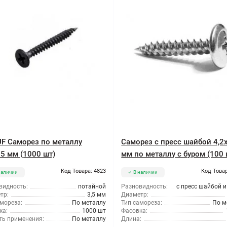
F Саморез по металлу
Саморез с пресс шайбой 4,2
25 мм (1000 шт)
мм по металлу с буром (100 
Код Товара: 4823
Код Товар
наличии
В наличии
видность:
потайной
Разновидность:
с пресс шайбой 
тр:
3,5 мм
Диаметр:
мореза:
По металлу
Тип самореза:
По м
ка:
1000 шт
Фасовка:
ть применения:
По металлу
Длина: