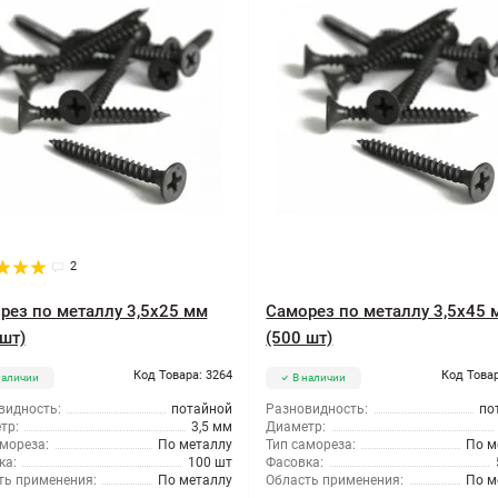
2
рез по металлу 3,5x25 мм
Саморез по металлу 3,5x45 
шт)
(500 шт)
Код Товара: 3264
Код Товар
наличии
В наличии
видность:
потайной
Разновидность:
по
тр:
3,5 мм
Диаметр:
мореза:
По металлу
Тип самореза:
По м
ка:
100 шт
Фасовка:
ть применения:
По металлу
Область применения:
По м