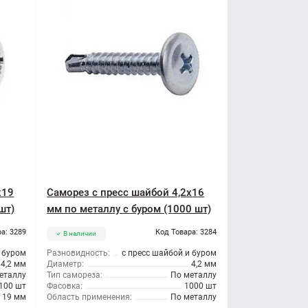
x19
Саморез с пресс шайбой 4,2x16
шт)
мм по металлу с буром (1000 шт)
а: 3289
Код Товара: 3284
В наличии
и буром
Разновидность:
с пресс шайбой и буром
4,2 мм
Диаметр:
4,2 мм
еталлу
Тип самореза:
По металлу
100 шт
Фасовка:
1000 шт
19 мм
Область применения:
По металлу