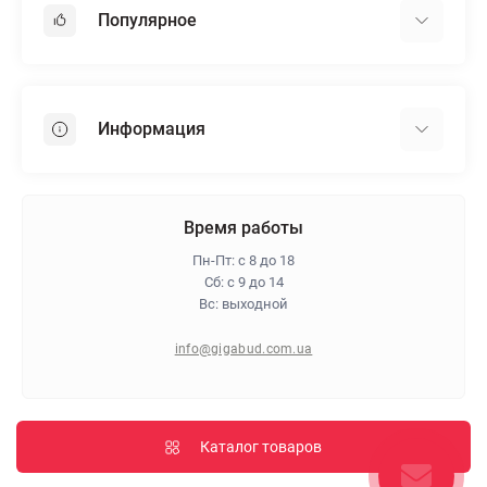
Популярное
Гипсокартон
OSB
Информация
Пенопласт
Пенополистирол
Доставка
Минеральная вата
Оплата
Время работы
Клей для плитки
Контакты
Пн-Пт: с 8 до 18
Гарантия и возврат
Сб: с 9 до 14
Вс: выходной
Про магазин
Политика конфиденциальности
info@gigabud.com.ua
Отзывы
Блог
Карта сайта
Каталог товаров
Производители