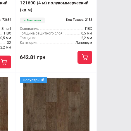
ский
121600 (4 м) полукоммерческий
(кв.м)
: 73634
Код Товара: 2153
В наличии
Smart
Основание:
ПВХ
ПВХ
Толщина защитного слоя:
0,5 мм
0,5 мм
Толщина:
2,2 мм
32
Категория:
Линолеум
2,2 мм
642.81 грн
Популярный