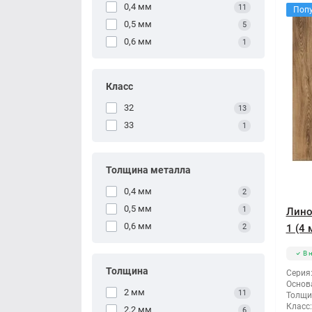
0,4 мм
11
Поп
0,5 мм
5
0,6 мм
1
Класс
32
13
33
1
Толщина металла
0,4 мм
2
0,5 мм
1
Лино
0,6 мм
2
1 (4
В 
Толщина
Серия
Основ
2 мм
11
Толщи
Класс:
2,2 мм
6