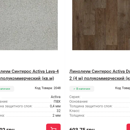
леум Синтерос Activa Lava-4
Линолеум Синтерос Activa Du
) полукоммерческий (кв.м)
2 (4 м) полукоммерческий (к
Код Товара: 2048
Код Товар
наличии
В наличии
:
Activa
Серия:
ание:
ПВХ
Основание:
на защитного слоя:
0,4 мм
Толщина защитного слоя:
32
Класс:
на:
2 мм
Толщина:
02 грн
603.75 грн