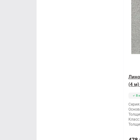
Лино
(4 м
В 
Серия
Основ
Толщи
Класс:
Толщи
478.