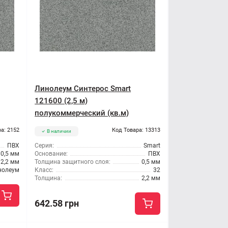
Линолеум Синтерос Smart
121600 (2,5 м)
полукоммерческий (кв.м)
а: 2152
Код Товара: 13313
В наличии
ПВХ
Серия:
Smart
0,5 мм
Основание:
ПВХ
2,2 мм
Толщина защитного слоя:
0,5 мм
нолеум
Класс:
32
Толщина:
2,2 мм
642.58 грн