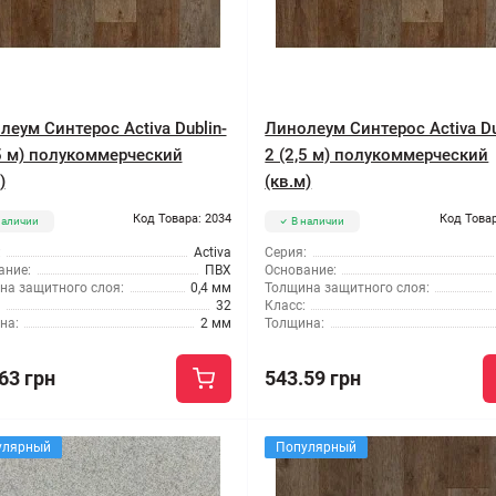
леум Синтерос Activa Dublin-
Линолеум Синтерос Activa Du
,5 м) полукоммерческий
2 (2,5 м) полукоммерческий
)
(кв.м)
Код Товара: 2034
Код Товар
наличии
В наличии
:
Activa
Серия:
ание:
ПВХ
Основание:
на защитного слоя:
0,4 мм
Толщина защитного слоя:
32
Класс:
на:
2 мм
Толщина:
63 грн
543.59 грн
улярный
Популярный