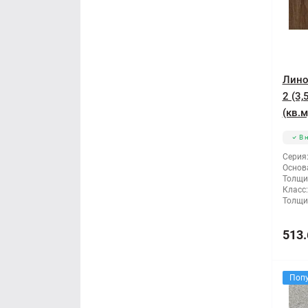
Лино
2 (3
(кв.м
В 
Серия
Основ
Толщи
Класс:
Толщи
513.
Поп