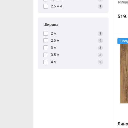
Толщи
2,5 мм
1
519.
Ширина
2 м
1
2,5 м
4
Поп
3 м
5
3,5 м
5
4 м
3
Лино