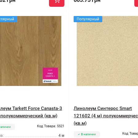
улярный
Популярный
еум Tarkett Force Canasta-3
Линолеум Синтерос Smart
) полукоммерческий (кв.м)
121602 (4 м) полукоммерче
(кв.м)
Код Товара: 5521
наличии
Код Товар
В наличии
а:
4 м