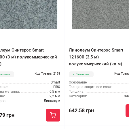
леум Синтерос Smart
Линолеум Синтерос Smart
00 (3 м) полукоммерческий
121600 (3,5 м)
)
полукоммерческий (кв.м)
Код Товара: 2151
Код Товар
наличии
В наличии
:
Smart
Основание:
ание:
ПВХ
Толщина защитного слоя:
на металла:
0,5 мм
Толщина:
на:
2,2 мм
Категория:
Ли
ория:
Линолеум
642.58 грн
79 грн