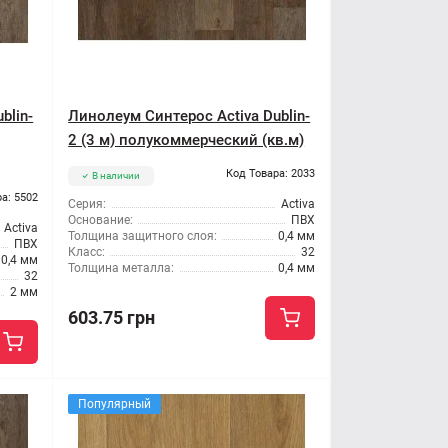
blin-
Линолеум Синтерос Activa Dublin-
2 (3 м) полукоммерческий (кв.м)
Код Товара: 2033
В наличии
а: 5502
Серия:
Activa
Основание:
ПВХ
Activa
Толщина защитного слоя:
0,4 мм
ПВХ
Класс:
32
0,4 мм
Толщина металла:
0,4 мм
32
2 мм
603.75 грн
Популярный