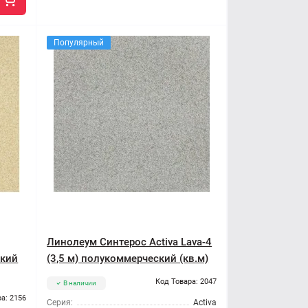
Популярный
Линолеум Синтерос Activa Lava-4
ский
(3,5 м) полукоммерческий (кв.м)
Код Товара: 2047
В наличии
а: 2156
Серия:
Activa