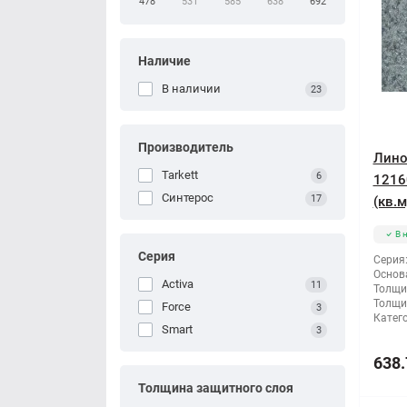
478
531
585
638
692
Наличие
В наличии
23
Производитель
Лино
Tarkett
6
1216
Синтерос
17
(кв.м
В 
Серия
Серия
Основ
Activa
11
Толщи
Толщи
Force
3
Катег
Smart
3
638.
Толщина защитного слоя