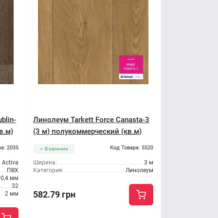
blin-
Линолеум Tarkett Force Canasta-3
в.м)
(3 м) полукоммерческий (кв.м)
а: 2035
Код Товара: 5520
В наличии
Activa
Ширина:
3 м
ПВХ
Категория:
Линолеум
0,4 мм
32
582.79 грн
2 мм