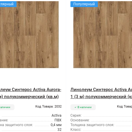
улярный
Популярный
леум Синтерос Activa Aurora-
Линолеум Синтерос Activa Au
 м) полукоммерческий (кв.м)
1 (3 м) полукоммерческий (к
Код Товара: 2032
Код Товар
наличии
В наличии
:
Activa
Серия:
ание:
ПВХ
Основание:
на защитного слоя:
0,4 мм
Толщина защитного слоя:
32
Класс: