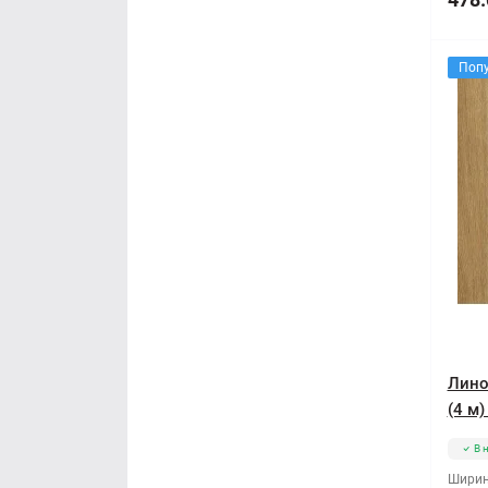
Поп
Линол
(4 м
В 
Ширин