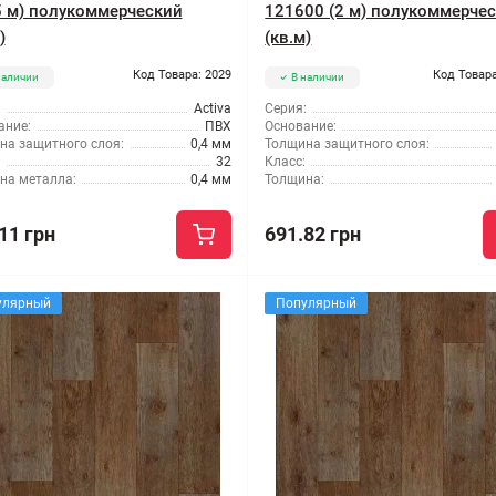
,5 м) полукоммерческий
121600 (2 м) полукоммерче
)
(кв.м)
Код Товара: 2029
Код Товара
наличии
В наличии
:
Activa
Серия:
ание:
ПВХ
Основание:
на защитного слоя:
0,4 мм
Толщина защитного слоя:
32
Класс:
на металла:
0,4 мм
Толщина:
11 грн
691.82 грн
улярный
Популярный