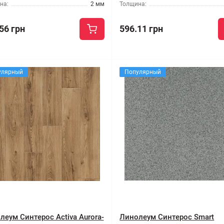
на:
2 мм
Толщина:
56 грн
596.11 грн
улярный
Популярный
леум Синтерос Activa Aurora-
Линолеум Синтерос Smart