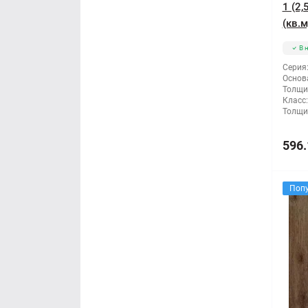
1 (2
(кв.м
В 
Серия
Основ
Толщи
Класс:
Толщи
596.
Поп