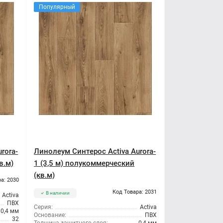
Популярный
rora-
Линолеум Синтерос Activa Aurora-
в.м)
1 (3,5 м) полукоммерческий
(кв.м)
а: 2030
Код Товара: 2031
В наличии
Activa
ПВХ
Серия:
Activa
0,4 мм
Основание:
ПВХ
32