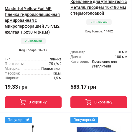
Крепление для утеплителя с
металл. гвоздем 10x180 мм
Masterfol Yellow Foil MP
с термоголовкой
Пленка гидроизоляционная
армированная с
В наличии
микроперфорацией 75 г/м2
Код Товара: 11402
желтая 1,5x50 м (кв.м)
В наличии
Код Товара: 16717
Диаметр:
10 мм
Длина:
180 мм
Тип:
пленка
Категория:
Крепление для
Плотность:
75 г/м2
утеплителя
Материал:
Полиэтилен
Фасовка:
Кв.м.
Ширина:
1,5 м
19.33 грн
583.17 грн
В корзину
В корзину
Популярный
Популярный