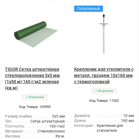
Популярный
TIGOR Сетка штукатурная
Крепление для утеплителя с
стекловолоконная 5x5 мм
металл. гвоздем 10x160 мм
(1x50 м) 160 г/м2 зеленая
с термоголовкой
(кв.м)
В наличии
В наличии
Код Товара: 11062
Код Товара: 105995
Диаметр:
10 мм
Размер ячейки:
5x5 мм
Длина:
160 мм
Тип:
Сетка штукатурная
Категория:
Крепление для
Плотность:
160 г/м2
утеплителя
Материал:
Стекловолокно
Фасовка:
Кв.м.