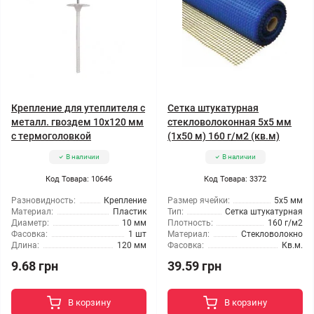
Крепление для утеплителя с
Сетка штукатурная
металл. гвоздем 10x120 мм
стекловолоконная 5x5 мм
с термоголовкой
(1x50 м) 160 г/м2 (кв.м)
В наличии
В наличии
Код Товара: 10646
Код Товара: 3372
Разновидность:
Крепление
Размер ячейки:
5x5 мм
Материал:
Пластик
Тип:
Сетка штукатурная
Диаметр:
10 мм
Плотность:
160 г/м2
Фасовка:
1 шт
Материал:
Стекловолокно
Длина:
120 мм
Фасовка:
Кв.м.
9.68 грн
39.59 грн
В корзину
В корзину