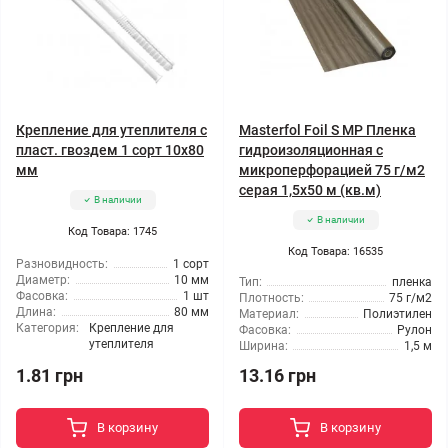
Крепление для утеплителя с
Masterfol Foil S MP Пленка
пласт. гвоздем 1 сорт 10x80
гидроизоляционная с
мм
микроперфорацией 75 г/м2
серая 1,5x50 м (кв.м)
В наличии
В наличии
Код Товара: 1745
Код Товара: 16535
Разновидность:
1 сорт
Диаметр:
10 мм
Тип:
пленка
Фасовка:
1 шт
Плотность:
75 г/м2
Длина:
80 мм
Материал:
Полиэтилен
Категория:
Крепление для
Фасовка:
Рулон
утеплителя
Ширина:
1,5 м
1.81 грн
13.16 грн
В корзину
В корзину