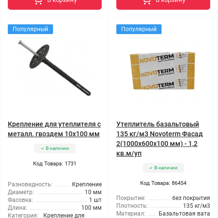
Популярный
Популярный
Крепление для утеплителя с
Утеплитель базальтовый
металл. гвоздем 10x100 мм
135 кг/м3 Novoterm Фасад
2(1000x600x100 мм) - 1,2
В наличии
кв.м/уп
Код Товара: 1731
В наличии
Код Товара: 86454
Разновидность:
Крепление
Диаметр:
10 мм
Покрытие:
без покрытия
Фасовка:
1 шт
Плотность:
135 кг/м3
Длина:
100 мм
Материал:
Базальтовая вата
Категория:
Крепление для