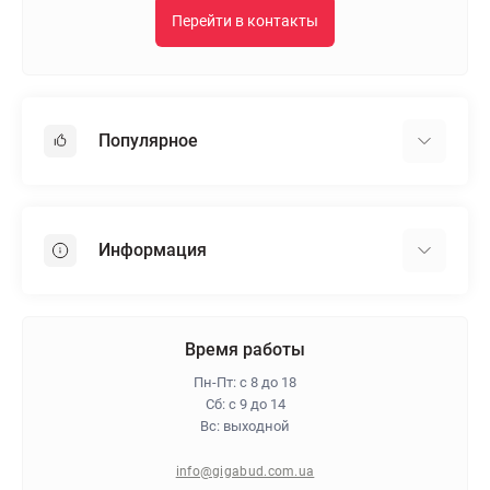
Перейти в контакты
Популярное
Гипсокартон
OSB
Информация
Пенопласт
Пенополистирол
Доставка
Минеральная вата
Оплата
Время работы
Клей для плитки
Контакты
Пн-Пт: с 8 до 18
Гарантия и возврат
Сб: с 9 до 14
Вс: выходной
Про магазин
Политика конфиденциальности
info@gigabud.com.ua