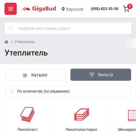
0
Харьков
(050) 423-35-50
Утеплитель
Утеплитель
Фильтр
Каталог
Пенопласт
Пенополистирол
Минераль