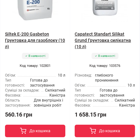
Siltek E-200 Gasbeton
Capatect Standart Silikat
Грунтовка для газоблоку (10
Grund Грунтовка силікатна
л)
(10 л)
В наявності
В наявності
Код товару: 102801
Код товару: 103576
Об'єм:
10 л
Різновид:
глибокого
Тип
Готова до
проникнення
готовності:
застосування
Об'єм:
10 л
Суміші за складом:
Силікатний
Тип
Готова до
Фасовка:
Каністра
готовності:
застосування
Область
Для внутрішніх і
Суміші за складом:
Силікатний
застосування:
зовнішніх робіт
Фасовка:
Каністра
560.16 грн
1 658.15 грн
До кошика
До кошика