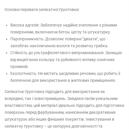
Основні переваги силікатної ґрунтовки:
Висока адгезія: Забезпечує надійне зчеплення з різними
поверхнями, включаючи бетон, цеглу та штукатурку.
Паропроникність: Дозволяє поверхні "дихати", що
запобігає накопиченню вологи та розвитку грибка.
Стійкість до ультрафіолетового випромінювання: Захищає
від вицвітання кольору та руйнівного впливу сонячних
променів.
Екологічність: Не містить шкідливих речовин, що робить її
безпечною для використання в житлових приміщеннях.
Силікатна ґрунтовка підходить для використання як
всередині, так і зовні приміщень. Завдяки своїм унікальним
властивостям, цей матеріал ідеально підходить для підготовки
поверхонь перед фарбуванням, нанесенням декоративних
штукатурок або інших фінішних покриттів. Інвестування в
силікатну ґрунтовку – це запорука довговічності та