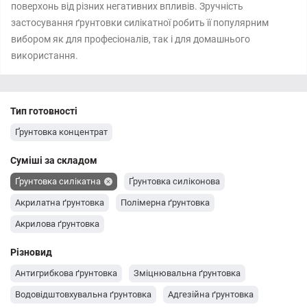
поверхонь від різних негативних впливів. Зручність
застосування ґрунтовки силікатної робить її популярним
вибором як для професіоналів, так і для домашнього
використання.
Тип готовності
Ґрунтовка концентрат
Суміші за складом
Ґрунтовка силікатна
Ґрунтовка силіконова
Акрилатна ґрунтовка
Полімерна ґрунтовка
Акрилова ґрунтовка
Різновид
Антигрибкова ґрунтовка
Зміцнювальна ґрунтовка
Водовідштовхувальна ґрунтовка
Адгезійна ґрунтовка