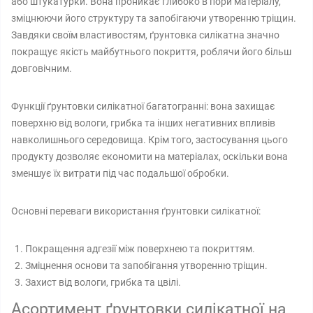
або штукатурки. Вона проникає глибоко в пори матеріалу,
зміцнюючи його структуру та запобігаючи утворенню тріщин.
Завдяки своїм властивостям, ґрунтовка силікатна значно
покращує якість майбутнього покриття, роблячи його більш
довговічним.
Функції ґрунтовки силікатної багатогранні: вона захищає
поверхню від вологи, грибка та інших негативних впливів
навколишнього середовища. Крім того, застосування цього
продукту дозволяє економити на матеріалах, оскільки вона
зменшує їх витрати під час подальшої обробки.
Основні переваги використання ґрунтовки силікатної:
Покращення адгезії між поверхнею та покриттям.
Зміцнення основи та запобігання утворенню тріщин.
Захист від вологи, грибка та цвілі.
Асортимент ґрунтовки силікатної на