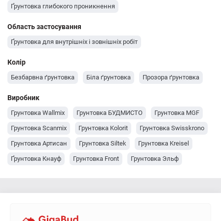
Ґрунтовка глибокого проникнення
Область застосування
Ґрунтовка для внутрішніх і зовнішніх робіт
Колір
Безбарвна ґрунтовка
Біла ґрунтовка
Прозора ґрунтовка
Виробник
Грунтовка Wallmix
Грунтовка БУДМИСТО
Грунтовка MGF
Грунтовка Scanmix
Грунтовка Kolorit
Грунтовка Swisskrono
Грунтовка Артисан
Грунтовка Siltek
Грунтовка Kreisel
Ґрунтовка Кнауф
Грунтовка Front
Грунтовка Эльф
Ґрунтовка Polimin
Грунтовка Eskaro
Грунтовка Ceresit
Грунтовка Bergauf
Грунтовка AURA
Грунтовка Anserglob