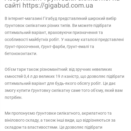
сайті https://gigabud.com.ua
В інтернет-магазині Гігабуд представлений широкий вибір
ґрунтовок силікатних різних типів. Ви можете підібрати
оптимальний варіант, враховуючи призначення та
особливості майбутніх робіт. У нашому каталозі представлені
ґрунт-просочення, ґрунт-фарби, ґрунт-емалі та
бетоноконтакти.
Об'єм тари також різноманітний: від зручних невеликих
ємностей 0,4 л до великих 19 л каністр, що дозволяє підібрати
оптимальний варіант для будь-якого обсягу робіт. Це дає
змогу купити ґрунтовку силікатну саме того об'єму, який вам
потрібен.
Ми пропонуємо ґрунтовки силікатного, акрилатного та
вінілового складу, а також інші види, що відрізняються за
складом та властивостями. Це дозволяє підібрати