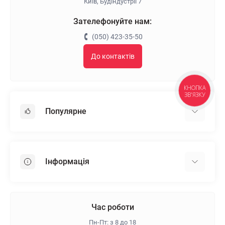
Київ, Будіндустрії 7
Зателефонуйте нам:
(050) 423-35-50
До контактів
КНОПКА
ЗВ'ЯЗКУ
Популярне
Гіпсокартон
OSB
Інформація
Пінопласт
Пінополістирол
Доставка
Мінеральна вата
Оплата
Час роботи
Клей для плитки
Контакти
Пн-Пт: з 8 до 18