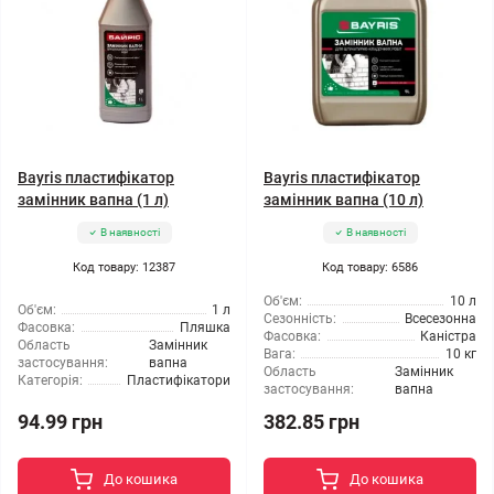
Bayris пластифікатор
Bayris пластифікатор
замінник вапна (1 л)
замінник вапна (10 л)
В наявності
В наявності
Код товару: 12387
Код товару: 6586
Об'єм:
10 л
Об'єм:
1 л
Сезонність:
Всесезонна
Фасовка:
Пляшка
Фасовка:
Каністра
Область
Замінник
Вага:
10 кг
застосування:
вапна
Область
Замінник
Категорія:
Пластифікатори
застосування:
вапна
94.99 грн
382.85 грн
До кошика
До кошика