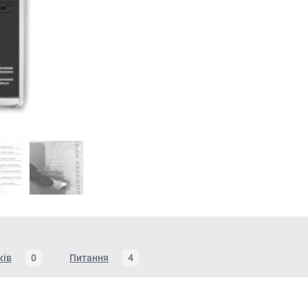
ків
0
Питання
4