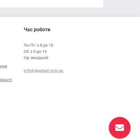
Час роботи
Пн-Пт: з 8 до 18
Сб: з 9 до 14
Нд: вихідний
ення
info@gigabud.com.ua
ійності