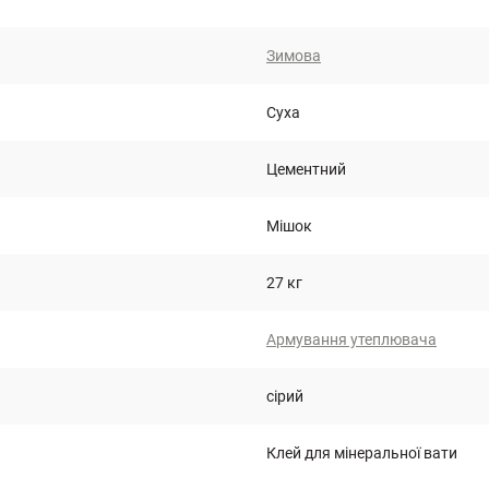
Зимова
Суха
Цементний
Мішок
27 кг
Армування утеплювача
сірий
Клей для мінеральної вати