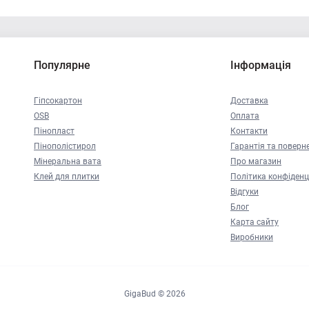
Популярне
Інформація
Гіпсокартон
Доставка
OSB
Оплата
Пінопласт
Контакти
Пінополістирол
Гарантія та поверн
Мінеральна вата
Про магазин
Клей для плитки
Політика конфіденц
Відгуки
Блог
Карта сайту
Виробники
GigaBud © 2026