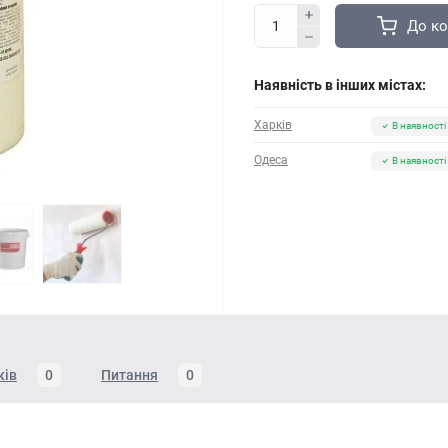
До к
Наявність в інших містах:
Харків
В наявності
Одеса
В наявності
ків
0
Питання
0