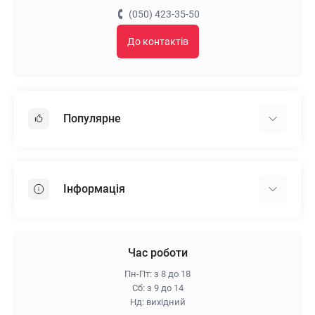
(050) 423-35-50
До контактів
Популярне
Гіпсокартон
OSB
Інформація
Пінопласт
Пінополістирол
Доставка
Мінеральна вата
Оплата
Час роботи
Клей для плитки
Контакти
Пн-Пт: з 8 до 18
Гарантія та повернення
Сб: з 9 до 14
Нд: вихідний
Про магазин