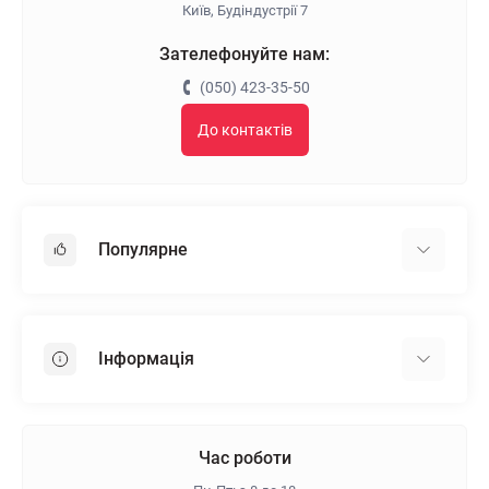
Київ, Будіндустрії 7
Зателефонуйте нам:
(050) 423-35-50
До контактів
Популярне
Гіпсокартон
OSB
Інформація
Пінопласт
Пінополістирол
Доставка
Мінеральна вата
Оплата
Час роботи
Клей для плитки
Контакти