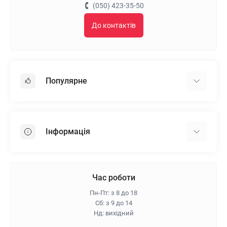
(050) 423-35-50
До контактів
Популярне
Гіпсокартон
OSB
Інформація
Пінопласт
Пінополістирол
Доставка
Мінеральна вата
Оплата
Час роботи
Клей для плитки
Контакти
Пн-Пт: з 8 до 18
Гарантія та повернення
Сб: з 9 до 14
Нд: вихідний
Про магазин