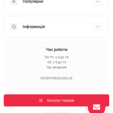
Популярне
Гіпсокартон
OSB
Інформація
Пінопласт
Пінополістирол
Доставка
Мінеральна вата
Оплата
Час роботи
Клей для плитки
Контакти
Пн-Пт: з 8 до 18
Гарантія та повернення
Сб: з 9 до 14
Нд: вихідний
Про магазин
Політика конфіденційності
info@gigabud.com.ua
Відгуки
Блог
Карта сайту
Каталог товарів
Виробники