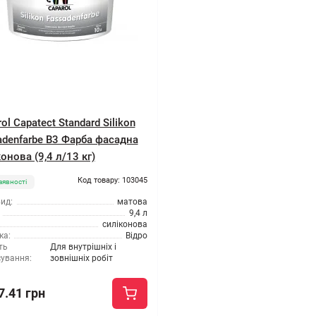
ol Capatect Standard Silikon
adenfarbe B3 Фарба фасадна
онова (9,4 л/13 кг)
Код товару: 103045
аявності
ид:
матова
9,4 л
силіконова
ка:
Відро
ть
Для внутрішніх і
сування:
зовнішніх робіт
7.41 грн