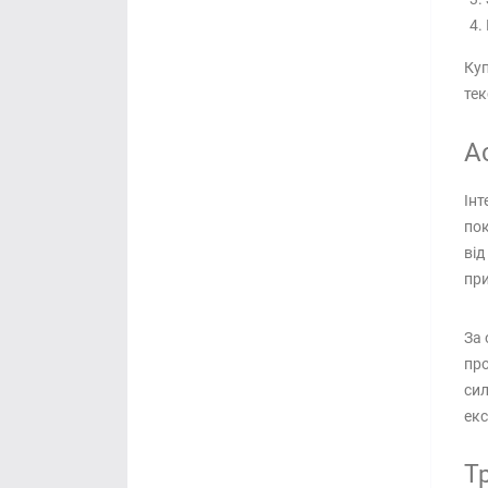
Куп
тек
А
Інт
пок
від
при
За 
про
сил
екс
Т