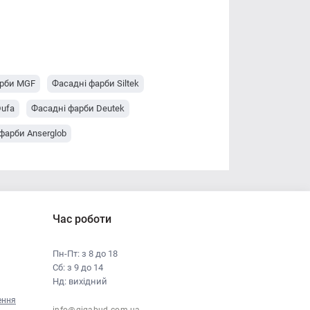
арби MGF
Фасадні фарби Siltek
Dufa
Фасадні фарби Deutek
фарби Anserglob
Час роботи
Пн-Пт: з 8 до 18
Сб: з 9 до 14
Нд: вихідний
ення