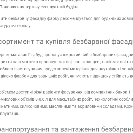
Подовження терміну експлуатації будівлі
ити безбарвну фасадну фарбу рекомендується для будь-яких зовнішн
стуру матеріалу.
сортимент та купівля безбарвної фасадн
ернет-магазин Гігабуд пропонує широкий вибір безбарвних фасадни
риття наш магазин пропонує матові, напівглянцеві, напівматові та
 області застосування представлені матеріали для внутрішніх і зовні
ділено фарбам для зовнішніх робіт, які мають підвищену стійкість д
об'ємом доступні різні варіанти фасування: від компактних банок 1-
мислових об'ємів 8-8,6 л для масштабних робіт. Технологічні особл
ікатними, силіконовими, масляними та акриловими складами. Кожен
плуатації.
ранспортування та вантаження безбарвн