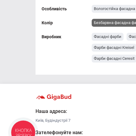
Особливість
Вологостійка фасадна
Колір
Безбарвна фасадна ф
Виробник
Фасадні фарби
Фас
Фарби фасадні Kreisel
Фарби фасадні Ceresit
Наша адреса:
Київ, Будіндустрії 7
Зателефонуйте нам:
КНОПКА
ЗВ'ЯЗКУ