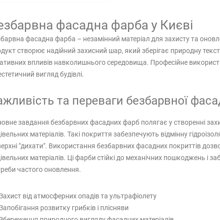
езбарвна фасадна фарба у Києві
барвна фасадна фарба – незамінний матеріал для захисту та оновл
дукт створює надійний захисний шар, який зберігає природну текс
ативних впливів навколишнього середовища. Професійне використа
естетичний вигляд будівлі.
ажливість та переваги безбарвної фаса
овне завдання безбарвних фасадних фарб полягає у створенні захи
івельних матеріалів. Такі покриття забезпечують відмінну гідроізо
ерхні "дихати". Використання безбарвних фасадних покриттів дозв
івельних матеріалів. Ці фарби стійкі до механічних пошкоджень і з
реби частого оновлення.
Захист від атмосферних опадів та ультрафіолету
Запобігання розвитку грибків і плісняви
Збереження природного вигляду фасадних матеріалів