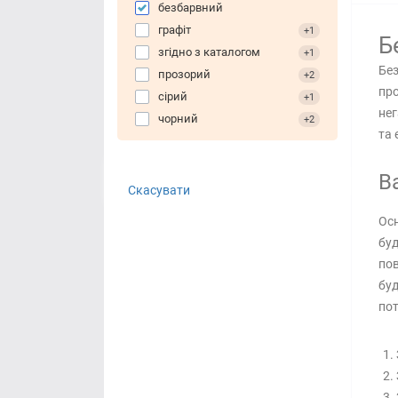
безбарвний
графіт
+1
Б
згідно з каталогом
+1
Без
прозорий
+2
про
сірий
+1
нег
чорний
+2
та 
В
Скасувати
Осн
буд
пов
буд
пот