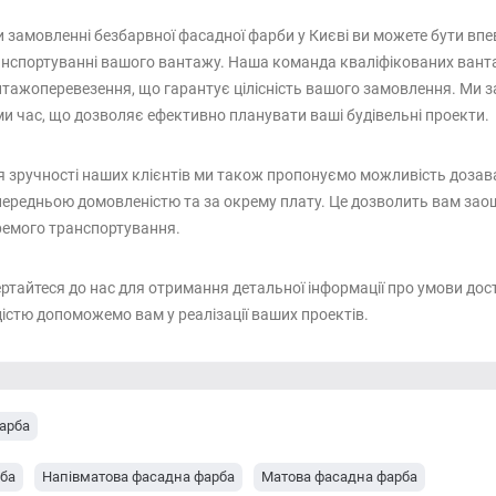
 замовленні безбарвної фасадної фарби у Києві ви можете бути впе
нспортуванні вашого вантажу. Наша команда кваліфікованих ванта
тажоперевезення, що гарантує цілісність вашого замовлення. Ми 
и час, що дозволяє ефективно планувати ваші будівельні проекти.
 зручності наших клієнтів ми також пропонуємо можливість дозав
ередньою домовленістю та за окрему плату. Це дозволить вам заощ
емого транспортування.
ртайтеся до нас для отримання детальної інформації про умови дост
істю допоможемо вам у реалізації ваших проектів.
арба
рба
Напівматова фасадна фарба
Матова фасадна фарба