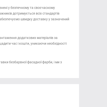
внені у безпечному та своєчасному
жників дотримується всіх стандартів
забезпечуємо швидку доставку у зазначений
антаження додаткових матеріалів за
адити час і кошти, уникаючи необхідності
авки безбарвної фасадної фарби, і ми з