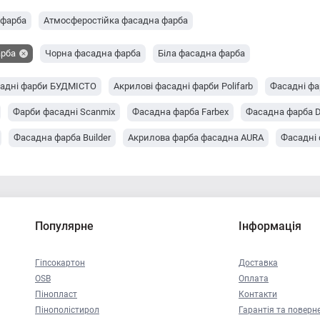
 фарба
Атмосферостійка фасадна фарба
арба
Чорна фасадна фарба
Біла фасадна фарба
адні фарби БУДМІСТО
Акрилові фасадні фарби Polifarb
Фасадні ф
Фарби фасадні Scanmix
Фасадна фарба Farbex
Фасадна фарба 
Фасадна фарба Builder
Акрилова фарба фасадна AURA
Фасадні 
Популярне
Інформація
Гіпсокартон
Доставка
OSB
Оплата
Пінопласт
Контакти
Пінополістирол
Гарантія та поверн