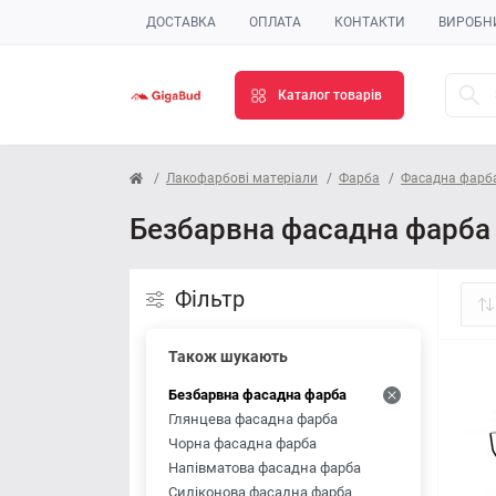
ДОСТАВКА
ОПЛАТА
КОНТАКТИ
ВИРОБН
Каталог товарів
Лакофарбові матеріали
Фарба
Фасадна фарб
Безбарвна фасадна фарба 
Фільтр
Також шукають
Безбарвна фасадна фарба
Глянцева фасадна фарба
Чорна фасадна фарба
Напівматова фасадна фарба
Силіконова фасадна фарба