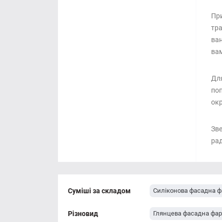
При
тра
ван
вам
Для
поп
окр
Зве
рад
Суміші за складом
Силіконова фасадна ф
Різновид
Глянцева фасадна фа