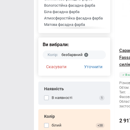
Вологостійка фасадна фарба
Біла фасадна фарба
Атмосферостійка фасадна фарба
Матова фасадна фарба
Фасадні фарби
Фасадні фарби БУДМІСТО
Акрилові фасадні фарби Polifarb
Ви вибрали:
Фасадні фарби MGF
Capar
Колір:
безбарвний
Фасадні фарби Siltek
Fass
Фарби фасадні Kreisel
силік
Скасувати
Уточнити
Фарби фасадні Scanmix
В н
Фасадна фарба Farbex
Фасадна фарба Dufa
Різнов
Об'єм:
Фасадні фарби Deutek
Наявність
Тип:
Фарби фасадні Ceresit
Фасов
В наявності
1
Фасадна фарба Builder
Облас
засто
Акрилова фарба фасадна AURA
Фасадні фарби Anserglob
Колір
2 91
білий
+38