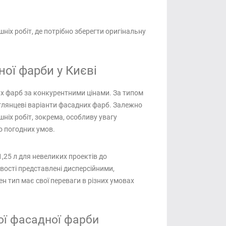
іх робіт, де потрібно зберегти оригінальну
ої фарби у Києві
х фарб за конкурентними цінами. За типом
 глянцеві варіанти фасадних фарб. Залежно
шніх робіт, зокрема, особливу увагу
о погодних умов.
1,25 л для невеликих проектів до
ивості представлені дисперсійними,
 тип має свої переваги в різних умовах
ої фасадної фарби