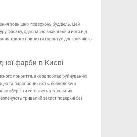
ення зовнішніх поверхонь будівель. Цей
туру фасаду, одночасно захищаючи його від
ння такого покриття гарантує довговічність
дної фарби в Києві
сного покриття, яке запобігає руйнуванню
ляцію та паропроникність, дозволяючи
оляє зберегти естетику натуральних
абезпечують тривалий захист поверхні без