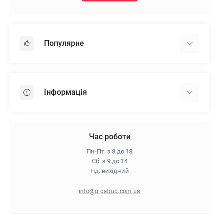
Популярне
Гіпсокартон
OSB
Інформація
Пінопласт
Пінополістирол
Доставка
Мінеральна вата
Оплата
Час роботи
Клей для плитки
Контакти
Пн-Пт: з 8 до 18
Гарантія та повернення
Сб: з 9 до 14
Нд: вихідний
Про магазин
Політика конфіденційності
info@gigabud.com.ua
Відгуки
Блог