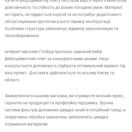
Купити фіброцементну плиту без пазів варто через її виняткову
довговічність та стійкість до різних погодних умов. Матеріал
не горить, не піддається корозії та не потребує додаткового
обслуговування протягом усього терміну експлуатації.
Особлива структура забезпечує відмінну звукоізоляцію та
теплозбереження.
Інтернет-магазин Гігабуд пропонує широкий вибір
фіброцементних плит за конкурентними цінами. Наші
консультанти допоможуть підібрати оптимальний варіант під
ваш проект. Доставка здійснюється по всьому Києву та
області.
Замовляючи в нашому магазині, ви отримуєте якісний сервіс,
гарантію на продукцію та професійну підтримку. Зручна
система фільтрів допоможе швидко знайти потрібний товар, а
оперативна обробка замовлень забезпечить швидке
отримання матеріалів.