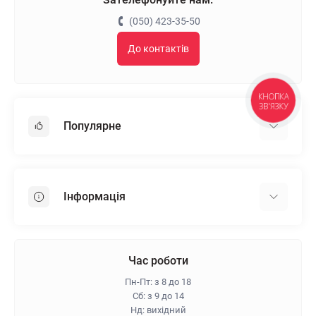
(050) 423-35-50
До контактів
КНОПКА
ЗВ'ЯЗКУ
Популярне
Гіпсокартон
OSB
Інформація
Пінопласт
Пінополістирол
Доставка
Мінеральна вата
Оплата
Час роботи
Клей для плитки
Контакти
Пн-Пт: з 8 до 18
Гарантія та повернення
Сб: з 9 до 14
Нд: вихідний
Про магазин