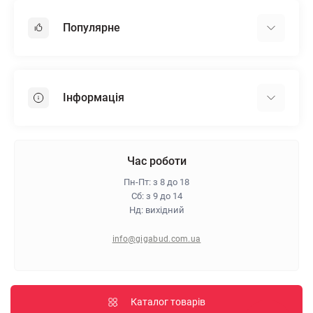
Популярне
Гіпсокартон
OSB
Інформація
Пінопласт
Пінополістирол
Доставка
Мінеральна вата
Оплата
Час роботи
Клей для плитки
Контакти
Пн-Пт: з 8 до 18
Гарантія та повернення
Сб: з 9 до 14
Нд: вихідний
Про магазин
Політика конфіденційності
info@gigabud.com.ua
Відгуки
Блог
Карта сайту
Каталог товарів
Виробники