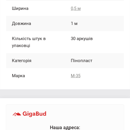
Ширина
0,5 м
Довжина
1 м
Кількість штук в
30 аркушів
упаковці
Категорія
Пінопласт
Марка
М-35
Наша адреса: