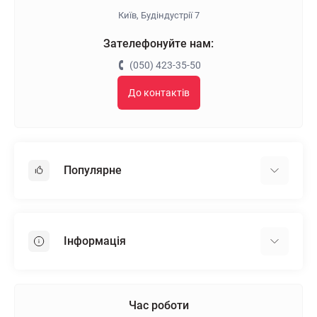
Київ, Будіндустрії 7
Зателефонуйте нам:
(050) 423-35-50
До контактів
Популярне
Гіпсокартон
OSB
Інформація
Пінопласт
Пінополістирол
Доставка
Мінеральна вата
Оплата
Час роботи
Клей для плитки