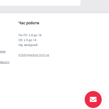
Час роботи
Пн-Пт: з 8 до 18
Сб: з 9 до 14
Нд: вихідний
ення
info@gigabud.com.ua
ійності