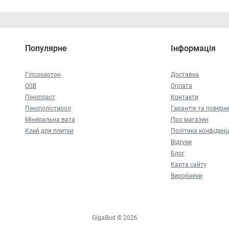
Популярне
Інформація
Гіпсокартон
Доставка
OSB
Оплата
Пінопласт
Контакти
Пінополістирол
Гарантія та поверн
Мінеральна вата
Про магазин
Клей для плитки
Політика конфіденц
Відгуки
Блог
Карта сайту
Виробники
GigaBud © 2026