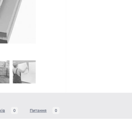
ків
0
Питання
0