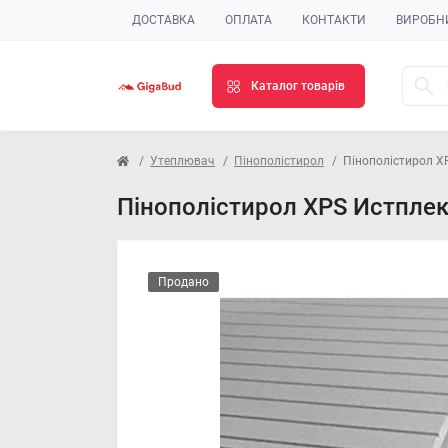
ДОСТАВКА
ОПЛАТА
КОНТАКТИ
ВИРОБН
Каталог товарів
Утеплювач
Пінополістирол
Пінополістирол X
Пінополістирол XPS Истпле
Продано