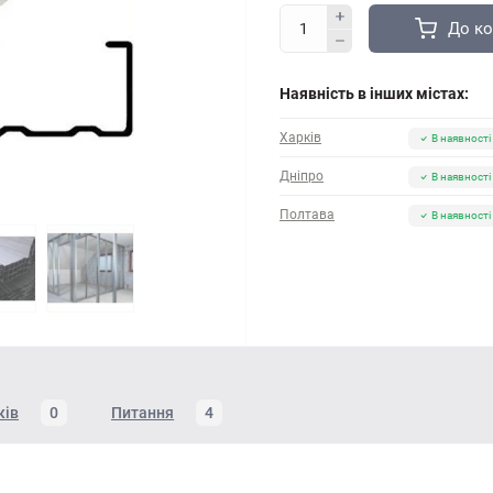
До к
Наявність в інших містах:
Харків
В наявності
Дніпро
В наявності
Полтава
В наявності
ків
0
Питання
4