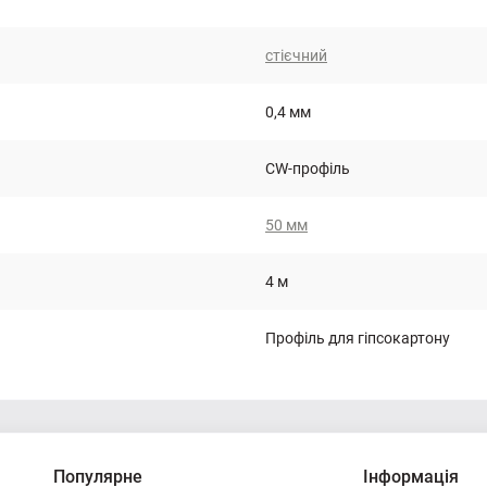
стієчний
0,4 мм
CW-профіль
50 мм
4 м
Профіль для гіпсокартону
Популярне
Інформація