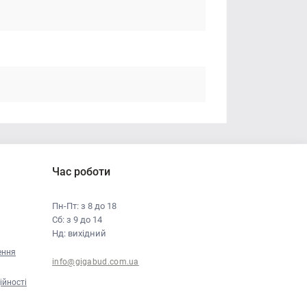
Час роботи
Пн-Пт: з 8 до 18
Сб: з 9 до 14
Нд: вихідний
ення
info@gigabud.com.ua
ійності