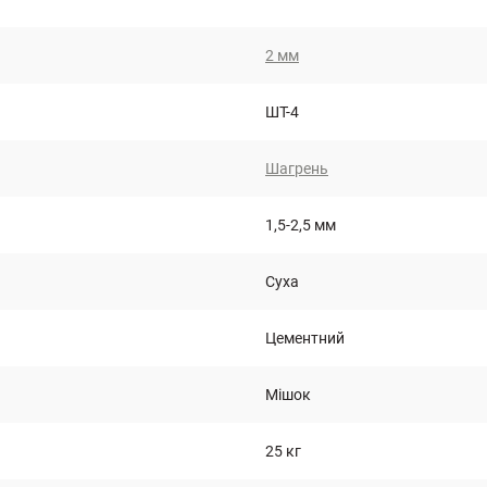
2 мм
ШТ-4
Шагрень
1,5-2,5 мм
Суха
Цементний
Мішок
25 кг