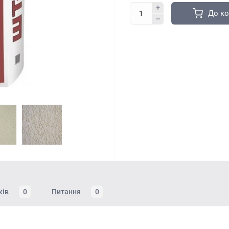
До к
ків
0
Питання
0