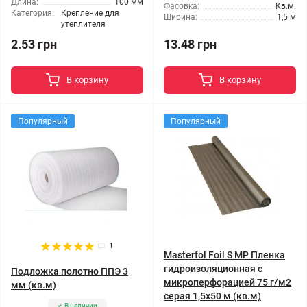
Длина:
100 мм
Фасовка:
Кв.м.
Категория:
Крепление для
Ширина:
1,5 м
утеплителя
2.53 грн
13.48 грн
В корзину
В корзину
Популярный
Популярный
1
Masterfol Foil S MP Пленка
гидроизоляционная с
Подложка полотно ППЭ 3
микроперфорацией 75 г/м2
мм (кв.м)
серая 1,5x50 м (кв.м)
В наличии