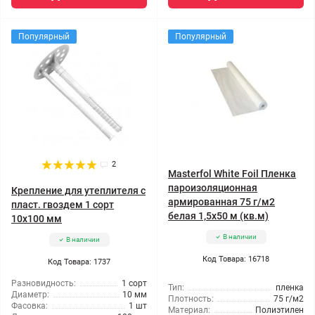
Популярный
Популярный
2
Masterfol White Foil Пленка
пароизоляционная
Крепление для утеплителя с
армированная 75 г/м2
пласт. гвоздем 1 сорт
белая 1,5x50 м (кв.м)
10x100 мм
В наличии
В наличии
Код Товара: 16718
Код Товара: 1737
Разновидность:
1 сорт
Тип:
пленка
Диаметр:
10 мм
Плотность:
75 г/м2
Фасовка:
1 шт
Материал:
Полиэтилен