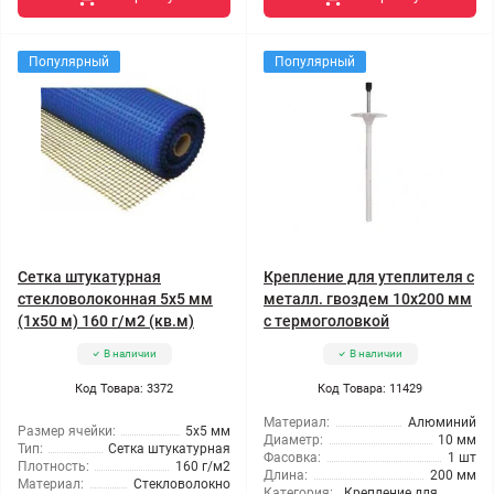
Популярный
Популярный
Сетка штукатурная
Крепление для утеплителя с
стекловолоконная 5x5 мм
металл. гвоздем 10x200 мм
(1x50 м) 160 г/м2 (кв.м)
с термоголовкой
В наличии
В наличии
Код Товара: 3372
Код Товара: 11429
Материал:
Алюминий
Размер ячейки:
5x5 мм
Диаметр:
10 мм
Тип:
Сетка штукатурная
Фасовка:
1 шт
Плотность:
160 г/м2
Длина:
200 мм
Материал:
Стекловолокно
Категория:
Крепление для