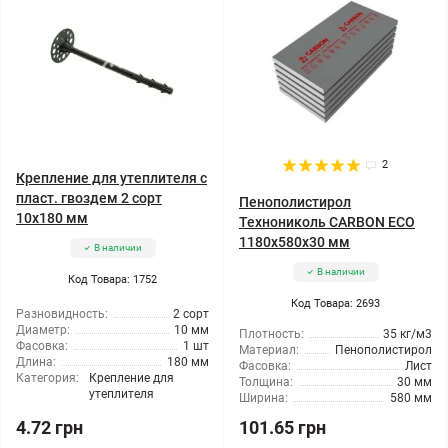
2
Крепление для утеплителя с
пласт. гвоздем 2 сорт
Пенополистирол
10x180 мм
Технониколь CARBON ECO
1180x580x30 мм
В наличии
В наличии
Код Товара: 1752
Код Товара: 2693
Разновидность:
2 сорт
Диаметр:
10 мм
Плотность:
35 кг/м3
Фасовка:
1 шт
Материал:
Пенополистирол
Длина:
180 мм
Фасовка:
Лист
Категория:
Крепление для
Толщина:
30 мм
утеплителя
Ширина:
580 мм
4.72 грн
101.65 грн