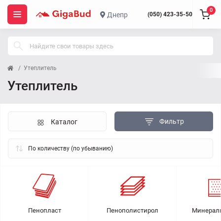
0
Днепр
(050) 423-35-50
Утеплитель
Утеплитель
Фильтр
Каталог
Пенопласт
Пенополистирол
Минераль