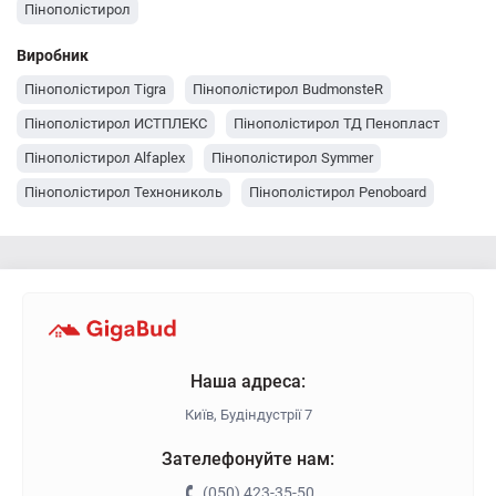
Пінополістирол
Виробник
Пінополістирол Tigra
Пінополістирол BudmonsteR
Пінополістирол ИСТПЛЕКС
Пінополістирол ТД Пенопласт
Пінополістирол Alfaplex
Пінополістирол Symmer
Пінополістирол Технониколь
Пінополістирол Penoboard
Пінополістирол Bateplex
Наша адреса:
Київ, Будіндустрії 7
Зателефонуйте нам:
(050) 423-35-50