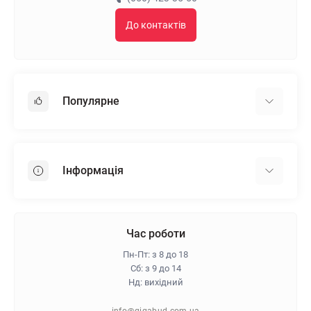
До контактів
Популярне
Гіпсокартон
OSB
Інформація
Пінопласт
Пінополістирол
Доставка
Мінеральна вата
Оплата
Час роботи
Клей для плитки
Контакти
Пн-Пт: з 8 до 18
Гарантія та повернення
Сб: з 9 до 14
Нд: вихідний
Про магазин
Політика конфіденційності