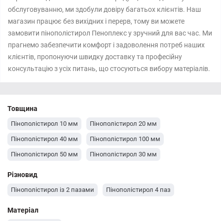
обслуговуванню, ми здобули довіру багатьох клієнтів. Наш
магазин працює без вихідних і перерв, тому ви можете
замовити пінополістирол Пеноплекс у зручний для вас час. Ми
прагнемо забезпечити комфорт і задоволення потреб наших
клієнтів, пропонуючи швидку доставку та професійну
консультацію з усіх питань, що стосуються вибору матеріалів.
Товщина
Пінополістирол 10 мм
Пінополістирол 20 мм
Пінополістирол 40 мм
Пінополістирол 100 мм
Пінополістирол 50 мм
Пінополістирол 30 мм
Різновид
Пінополістирол із 2 пазами
Пінополістирол 4 паз
Матеріал