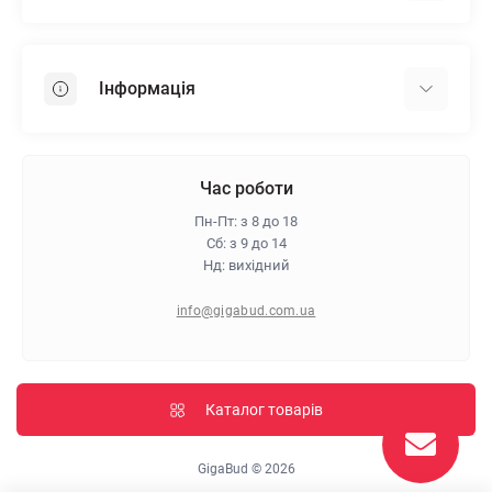
Гіпсокартон
OSB
Інформація
Пінопласт
Пінополістирол
Доставка
Мінеральна вата
Оплата
Час роботи
Клей для плитки
Контакти
Пн-Пт: з 8 до 18
Гарантія та повернення
Сб: з 9 до 14
Нд: вихідний
Про магазин
Політика конфіденційності
info@gigabud.com.ua
Відгуки
Блог
Карта сайту
Каталог товарів
Виробники
GigaBud © 2026