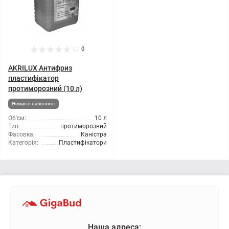
0
AKRILUX Антифриз
пластифікатор
протиморозний (10 л)
Немає в наявності
Об'єм:
10 л
Тип:
протиморозний
Фасовка:
Каністра
Категорія:
Пластифікатори
Наша адреса: