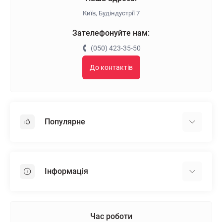
Київ, Будіндустрії 7
Зателефонуйте нам:
(050) 423-35-50
До контактів
Популярне
Гіпсокартон
OSB
Інформація
Пінопласт
Пінополістирол
Доставка
Мінеральна вата
Оплата
Час роботи
Клей для плитки