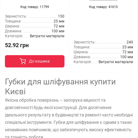
Код товару: 11799
Код товару: 41615
Зернистість:
150
Товщина:
25 мм
Ширина:
72 мм
Довжина:
100 мм
Категорія:
Витратні матеріали
Зернистість:
240
52.92 грн
Товщина:
25 мм
Ширина:
72 мм
Довжина:
100 мм
До кошика
Категорія:
Витратні матеріали
Губки для шліфування купити
Києві
Якісна обробка поверхонь – запорука міцності та
довговічності будь-якої конструкції. Для досягнення
ідеального результату в будівництві та ремонті часто необхідні
спеціальні інструменти. Губки для шліфування є одним з таких
незамінних помічників, що забезпечують високу ефективність
та точність роботи.