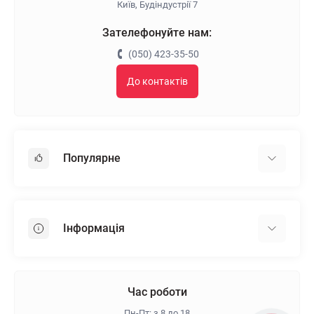
Київ, Будіндустрії 7
Зателефонуйте нам:
(050) 423-35-50
До контактів
Популярне
Гіпсокартон
OSB
Інформація
Пінопласт
Пінополістирол
Доставка
Мінеральна вата
Оплата
Час роботи
Клей для плитки
Контакти
Пн-Пт: з 8 до 18