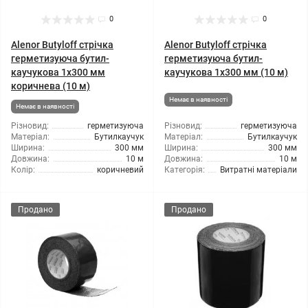
0
0
Alenor Butyloff стрічка
Alenor Butyloff стрічка
герметизуюча бутил-
герметизуюча бутил-
каучукова 1х300 мм
каучукова 1х300 мм (10 м)
коричнева (10 м)
Немає в наявності
Немає в наявності
Різновид:
герметизуюча
Різновид:
герметизуюча
Матеріал:
Бутилкаучук
Матеріал:
Бутилкаучук
Ширина:
300 мм
Ширина:
300 мм
Довжина:
10 м
Довжина:
10 м
Колір:
коричневий
Категорія:
Витратні матеріали
Продано
Продано