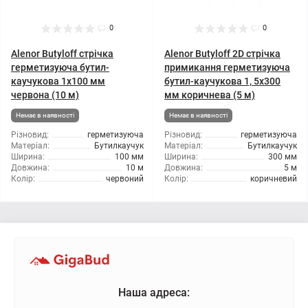
0
0
Alenor Butyloff стрічка
Alenor Butyloff 2D стрічка
герметизуюча бутил-
примикання герметизуюча
каучукова 1х100 мм
бутил-каучукова 1, 5х300
червона (10 м)
мм коричнева (5 м)
Немає в наявності
Немає в наявності
Різновид:
герметизуюча
Різновид:
герметизуюча
Матеріал:
Бутилкаучук
Матеріал:
Бутилкаучук
Ширина:
100 мм
Ширина:
300 мм
Довжина:
10 м
Довжина:
5 м
Колір:
червоний
Колір:
коричневий
Наша адреса: