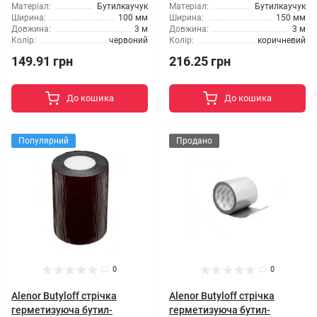
Матеріал:
Бутилкаучук
Матеріал:
Бутилкаучук
Ширина:
100 мм
Ширина:
150 мм
Довжина:
3 м
Довжина:
3 м
Колір:
червоний
Колір:
коричневий
149.91 грн
216.25 грн
До кошика
До кошика
Популярний
Продано
0
0
Alenor Butyloff стрічка
Alenor Butyloff стрічка
герметизуюча бутил-
герметизуюча бутил-