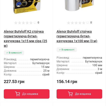
0
0
Alenor Butyloff К2 стрічка
Alenor Butyloff стрічка
герметизуюча бутил-
герметизуюча бутил-
каучукова 1х15 мм сіра (25
каучукова 1х100 мм (3 м)
м)
В наявності
В наявності
Різновид:
герметизуюча
Різновид:
герметизуюча
Матеріал:
Бутилкаучук
Матеріал:
Бутилкаучук
Ширина:
100 мм
Ширина:
15 мм
Довжина:
3 м
Довжина:
25 м
Колір:
сірий
Колір:
сірий
156.14 грн
227.53 грн
До кошика
До кошика