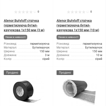
0
0
Alenor Butyloff стрічка
Alenor Butyloff стрічка
герметизуюча бутил-
герметизуюча бутил-
каучукова 1х150 мм (3 м)
каучукова 1х150 мм (10 м)
Немає в наявності
Немає в наявності
Різновид:
герметизуюча
Різновид:
герметизуюча
Матеріал:
Бутилкаучук
Матеріал:
Бутилкаучук
Ширина:
150 мм
Ширина:
150 мм
Довжина:
3 м
Довжина:
10 м
Колір:
сірий
Колір:
сірий
Продано
Продано