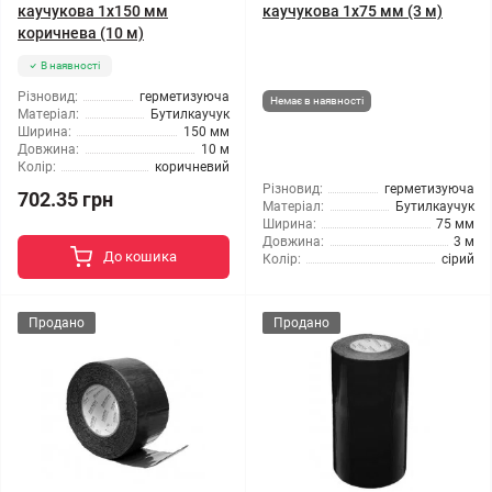
каучукова 1х150 мм
каучукова 1х75 мм (3 м)
коричнева (10 м)
В наявності
Різновид:
герметизуюча
Немає в наявності
Матеріал:
Бутилкаучук
Ширина:
150 мм
Довжина:
10 м
Колір:
коричневий
Різновид:
герметизуюча
702.35 грн
Матеріал:
Бутилкаучук
Ширина:
75 мм
Довжина:
3 м
До кошика
Колір:
сірий
Продано
Продано