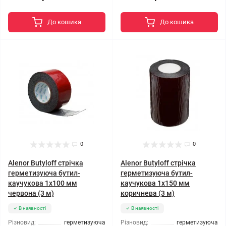
До кошика
До кошика
0
0
Alenor Butyloff стрічка
Alenor Butyloff стрічка
герметизуюча бутил-
герметизуюча бутил-
каучукова 1х100 мм
каучукова 1х150 мм
червона (3 м)
коричнева (3 м)
В наявності
В наявності
Різновид:
герметизуюча
Різновид:
герметизуюча