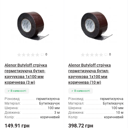
0
0
Alenor Butyloff стрічка
Alenor Butyloff стрічка
герметизуюча бутил-
герметизуюча бутил-
каучукова 1х100 мм
каучукова 1х100 мм
коричнева (3 м)
коричнева (10 м)
В наявності
В наявності
Різновид:
герметизуюча
Різновид:
герметизуюча
Матеріал:
Бутилкаучук
Матеріал:
Бутилкаучук
Ширина:
100 мм
Ширина:
100 мм
Довжина:
3 м
Довжина:
10 м
Колір:
коричневий
Колір:
коричневий
149.91 грн
398.72 грн