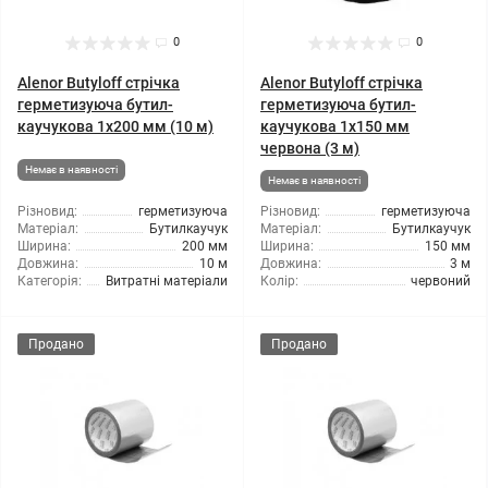
0
0
Alenor Butyloff стрічка
Alenor Butyloff стрічка
герметизуюча бутил-
герметизуюча бутил-
каучукова 1х200 мм (10 м)
каучукова 1х150 мм
червона (3 м)
Немає в наявності
Немає в наявності
Різновид:
герметизуюча
Різновид:
герметизуюча
Матеріал:
Бутилкаучук
Матеріал:
Бутилкаучук
Ширина:
200 мм
Ширина:
150 мм
Довжина:
10 м
Довжина:
3 м
Категорія:
Витратні матеріали
Колір:
червоний
Продано
Продано