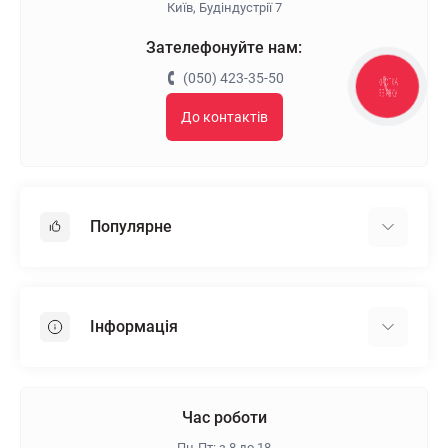
Київ, Будіндустрії 7
Зателефонуйте нам:
(050) 423-35-50
КНОПКА
ЗВ'ЯЗКУ
До контактів
Популярне
Гіпсокартон
OSB
Інформація
Пінопласт
Пінополістирол
Доставка
Мінеральна вата
Оплата
Час роботи
Клей для плитки
Контакти
Пн-Пт: з 8 до 18