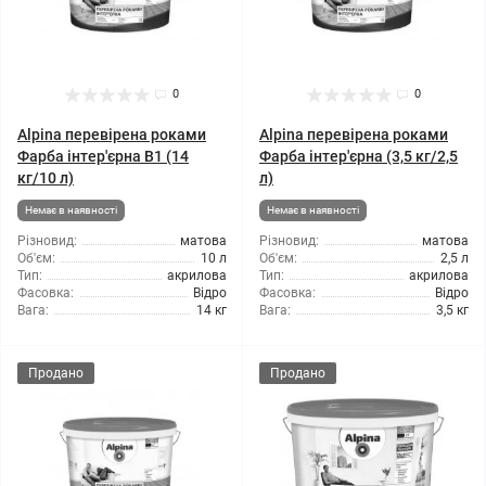
0
0
Alpina перевірена роками
Alpina перевірена роками
Фарба інтер'єрна B1 (14
Фарба інтер'єрна (3,5 кг/2,5
кг/10 л)
л)
Немає в наявності
Немає в наявності
Різновид:
матова
Різновид:
матова
Об'єм:
10 л
Об'єм:
2,5 л
Тип:
акрилова
Тип:
акрилова
Фасовка:
Відро
Фасовка:
Відро
Вага:
14 кг
Вага:
3,5 кг
Продано
Продано