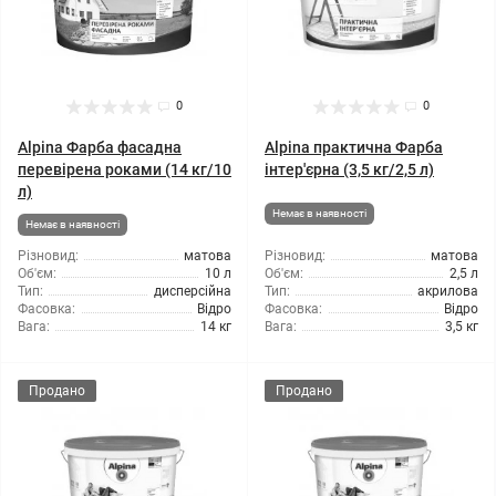
0
0
Alpina Фарба фасадна
Alpina практична Фарба
перевірена роками (14 кг/10
інтер'єрна (3,5 кг/2,5 л)
л)
Немає в наявності
Немає в наявності
Різновид:
матова
Різновид:
матова
Об'єм:
10 л
Об'єм:
2,5 л
Тип:
дисперсійна
Тип:
акрилова
Фасовка:
Відро
Фасовка:
Відро
Вага:
14 кг
Вага:
3,5 кг
Продано
Продано