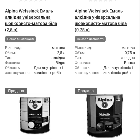
Alpina Weisslack Емаль
Alpina Weisslack Емаль
алкідна універсальна
алкідна універсальна
шовковисто-матова біла
шовковисто-матова біла
(2,5 л)
(0,75 л)
Немає в наявності
Немає в наявності
Різновид:
матова
Різновид:
матова
Об'єм:
2,5 л
Об'єм:
0,75 л
Тип:
алкідна
Тип:
алкідна
Фасовка:
Відро
Фасовка:
Банка
Область
Для внутрішніх і
Область
Для внутрішніх і
застосування:
зовнішніх робіт
застосування:
зовнішніх робіт
Продано
Продано