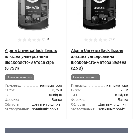
0
0
Alpina Universallack Емаль
Alpina Universallack Емаль
алкідна універсальна
алкідна універсальна
шовковисто-матова сіра
шовковисто-матова Зелена
(0,75 л)
(2,5 л)
Немає в наявності
Немає в наявності
Різновид:
напівматова
Різновид:
напівматова
Об'єм:
0,75 л
Об'єм:
2,5 л
Тип:
алкідна
Тип:
алкідна
Фасовка:
Банка
Фасовка:
Банка
Область
Для внутрішніх і
Область
Для внутрішніх і
застосування:
зовнішніх робіт
застосування:
зовнішніх робіт