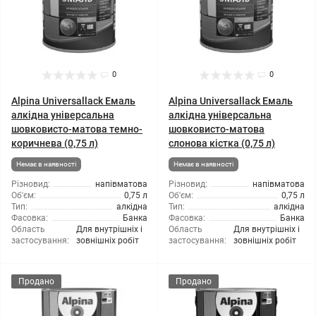
0
0
Alpina Universallack Емаль
Alpina Universallack Емаль
алкідна універсальна
алкідна універсальна
шовковисто-матова темно-
шовковисто-матова
коричнева (0,75 л)
слонова кістка (0,75 л)
Немає в наявності
Немає в наявності
Різновид:
напівматова
Різновид:
напівматова
Об'єм:
0,75 л
Об'єм:
0,75 л
Тип:
алкідна
Тип:
алкідна
Фасовка:
Банка
Фасовка:
Банка
Область
Для внутрішніх і
Область
Для внутрішніх і
застосування:
зовнішніх робіт
застосування:
зовнішніх робіт
Продано
Продано