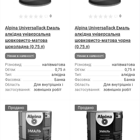
0
0
Alpina Universallack Емаль
Alpina Universallack Емаль
алкідна універсальна
алкідна універсальна
шовковисто-матова
шовковисто-матова чорна
шоколадна (0,75 л)
(0,75 л)
Немає в наявності
Немає в наявності
Різновид:
напівматова
Різновид:
напівматова
Об'єм:
0,75 л
Об'єм:
0,75 л
Тип:
алкідна
Тип:
алкідна
Фасовка:
Банка
Фасовка:
Банка
Область
Для внутрішніх і
Область
Для внутрішніх і
застосування:
зовнішніх робіт
застосування:
зовнішніх робіт
Продано
Продано