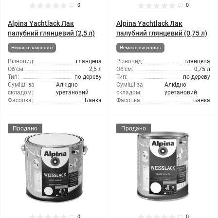
0
0
Alpina Yachtlack Лак
Alpina Yachtlack Лак
палубний глянцевий (2,5 л)
палубний глянцевий (0,75 л)
Немає в наявності
Немає в наявності
Різновид:
глянцева
Різновид:
глянцева
Об'єм:
2,5 л
Об'єм:
0,75 л
Тип:
по дереву
Тип:
по дереву
Суміші за
Алкідно
Суміші за
Алкідно
складом:
уретановий
складом:
уретановий
Фасовка:
Банка
Фасовка:
Банка
Продано
Продано
0
0