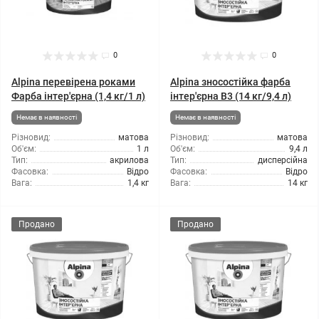
0
0
Alpina перевірена роками
Alpina зносостійка фарба
Фарба інтер'єрна (1,4 кг/1 л)
інтер'єрна В3 (14 кг/9,4 л)
Немає в наявності
Немає в наявності
Різновид:
матова
Різновид:
матова
Об'єм:
1 л
Об'єм:
9,4 л
Тип:
акрилова
Тип:
дисперсійна
Фасовка:
Відро
Фасовка:
Відро
Вага:
1,4 кг
Вага:
14 кг
Продано
Продано