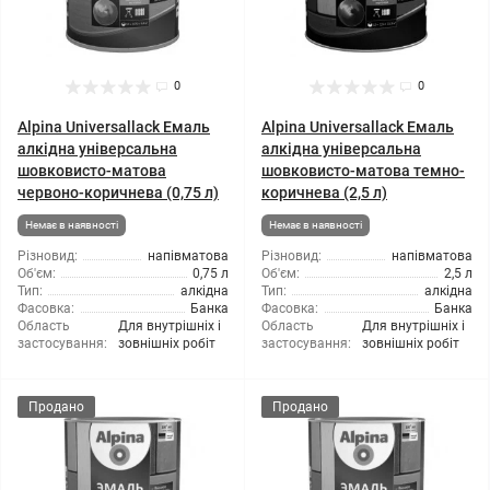
0
0
Alpina Universallack Емаль
Alpina Universallack Емаль
алкідна універсальна
алкідна універсальна
шовковисто-матова
шовковисто-матова темно-
червоно-коричнева (0,75 л)
коричнева (2,5 л)
Немає в наявності
Немає в наявності
Різновид:
напівматова
Різновид:
напівматова
Об'єм:
0,75 л
Об'єм:
2,5 л
Тип:
алкідна
Тип:
алкідна
Фасовка:
Банка
Фасовка:
Банка
Область
Для внутрішніх і
Область
Для внутрішніх і
застосування:
зовнішніх робіт
застосування:
зовнішніх робіт
Продано
Продано