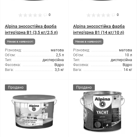
0
0
Alpina зносостійка фарба
Alpina зносостійка фарба
інтер'єрна В1 (3,5 кг/2,5 л)
інтер'єрна В1 (14 кг/10 л)
Немає в наявності
Немає в наявності
Різновид:
матова
Різновид:
матова
Об'єм:
2,5 л
Об'єм:
10 л
Тип:
дисперсійна
Тип:
дисперсійна
Фасовка:
Відро
Фасовка:
Відро
Вага:
3,5 кг
Вага:
14 кг
Продано
Продано