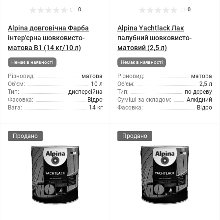
0
0
Alpina довговічна Фарба
Alpina Yachtlack Лак
інтер'єрна шовковисто-
палубний шовковисто-
матова B1 (14 кг/10 л)
матовий (2,5 л)
Немає в наявності
Немає в наявності
Різновид:
матова
Різновид:
матова
Об'єм:
10 л
Об'єм:
2,5 л
Тип:
дисперсійна
Тип:
по дереву
Фасовка:
Відро
Суміші за складом:
Алкідний
Вага:
14 кг
Фасовка:
Відро
Продано
Продано