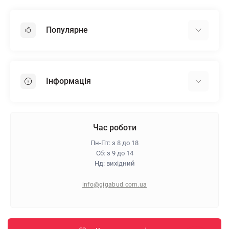
Популярне
Гіпсокартон
OSB
Інформація
Пінопласт
Пінополістирол
Доставка
Мінеральна вата
Оплата
Час роботи
Клей для плитки
Контакти
Пн-Пт: з 8 до 18
Гарантія та повернення
Сб: з 9 до 14
Нд: вихідний
Про магазин
Політика конфіденційності
info@gigabud.com.ua
Відгуки
Блог
Карта сайту