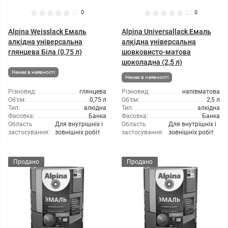
0
0
Alpina Weisslack Емаль
Alpina Universallack Емаль
алкідна універсальна
алкідна універсальна
глянцева Біла (0,75 л)
шовковисто-матова
шоколадна (2,5 л)
Немає в наявності
Немає в наявності
Різновид:
глянцева
Різновид:
напівматова
Об'єм:
0,75 л
Об'єм:
2,5 л
Тип:
алкідна
Тип:
алкідна
Фасовка:
Банка
Фасовка:
Банка
Область
Для внутрішніх і
Область
Для внутрішніх і
застосування:
зовнішніх робіт
застосування:
зовнішніх робіт
Продано
Продано