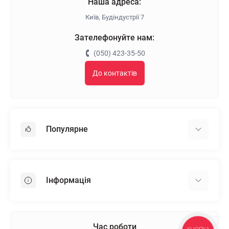
Наша адреса:
Київ, Будіндустрії 7
Зателефонуйте нам:
(050) 423-35-50
До контактів
Популярне
Гіпсокартон
OSB
Інформація
Пінопласт
Пінополістирол
Доставка
Мінеральна вата
Оплата
Час роботи
Клей для плитки