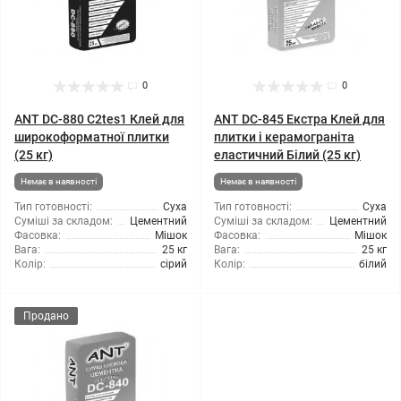
0
0
ANT DC-880 C2tes1 Клей для
ANT DC-845 Екстра Клей для
широкоформатної плитки
плитки і керамограніта
(25 кг)
еластичний Білий (25 кг)
Немає в наявності
Немає в наявності
Тип готовності:
Суха
Тип готовності:
Суха
Суміші за складом:
Цементний
Суміші за складом:
Цементний
Фасовка:
Мішок
Фасовка:
Мішок
Вага:
25 кг
Вага:
25 кг
Колір:
сірий
Колір:
білий
Продано