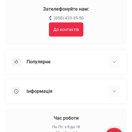
Зателефонуйте нам:
(050) 423-35-50
До контактів
Популярне
Гіпсокартон
OSB
Інформація
Пінопласт
Пінополістирол
Доставка
Мінеральна вата
Оплата
Час роботи
Клей для плитки
Контакти
Пн-Пт: з 8 до 18