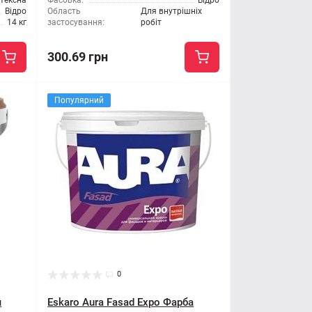
тексна
Фасовка:
Відро
Відро
Область
Для внутрішніх
14 кг
застосування:
робіт
300.69 грн
Популярний
0
я
Eskaro Aura Fasad Expo Фарба