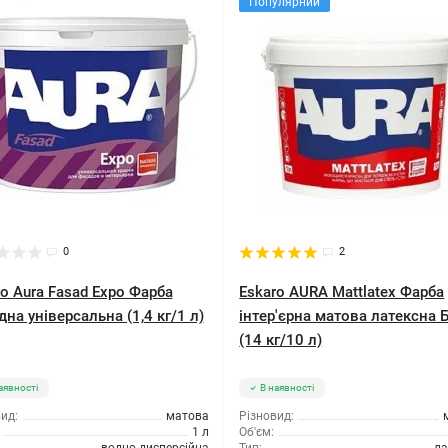
Популярний
0
2
o Aura Fasad Expo Фарба
Eskaro AURA Mattlatex Фарба
на універсальна (1,4 кг/1 л)
інтер'єрна матова латексна 
(14 кг/10 л)
аявності
В наявності
ид:
матова
Різновид:
1 л
Об'єм: