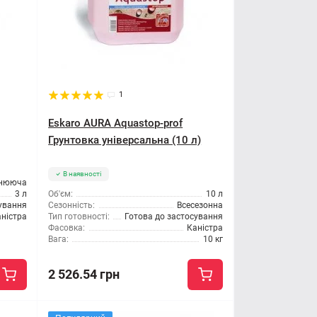
1
Eskaro AURA Aquastop-prof
Грунтовка універсальна (10 л)
В наявності
цнююча
3 л
Об'єм:
10 л
сування
Сезонність:
Всесезонна
ністра
Тип готовності:
Готова до застосування
Фасовка:
Каністра
Вага:
10 кг
2 526.54 грн