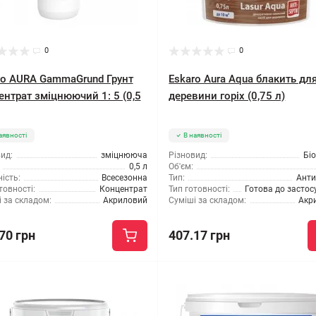
0
0
ro AURA GammaGrund Грунт
Eskaro Aura Aqua блакить дл
ентрат зміцнюючий 1: 5 (0,5
деревини горіх (0,75 л)
аявності
В наявності
ид:
зміцнююча
Різновид:
Бі
0,5 л
Об'єм:
ість:
Всесезонна
Тип:
Анти
товності:
Концентрат
Тип готовності:
Готова до засто
 за складом:
Акриловий
Суміші за складом:
Акр
70 грн
407.17 грн