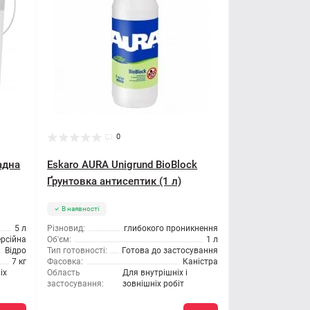
0
адна
Eskaro AURA Unigrund BioBlock
Ґрунтовка антисептик (1 л)
В наявності
5 л
Різновид:
глибокого проникнення
ерсійна
Об'єм:
1 л
Відро
Тип готовності:
Готова до застосування
7 кг
Фасовка:
Каністра
іх
Область
Для внутрішніх і
застосування:
зовнішніх робіт