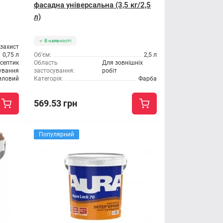
фасадна універсальна (3,5 кг/2,5
л)
В наявності
озахист
0,75 л
Об'єм:
2,5 л
септик
Область
Для зовнішніх
сування
застосування:
робіт
иловий
Категорія:
Фарба
569.53 грн
Популярний