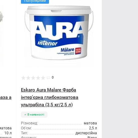
Популярний
0
Eskaro Aura Malare Фарба
База а
інтер'єрна глибокоматова
ультрабіла (3,5 кг/2,5 л)
В наявності
Різновид:
матова
матова
Об'єм:
2,5 л
10 л
Тип:
дисперсійна