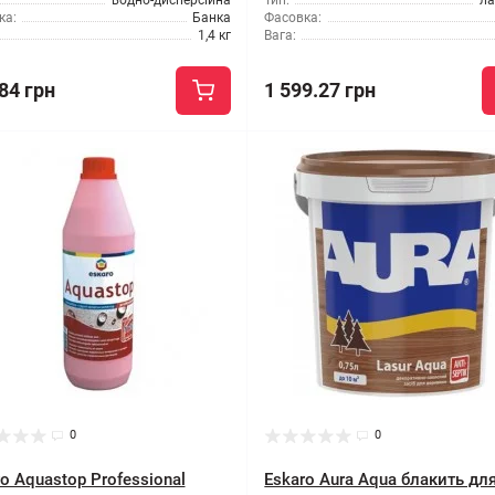
водно-дисперсійна
Тип:
ла
ка:
Банка
Фасовка:
1,4 кг
Вага:
84 грн
1 599.27 грн
0
0
o Aquastop Professional
Eskaro Aura Aqua блакить дл