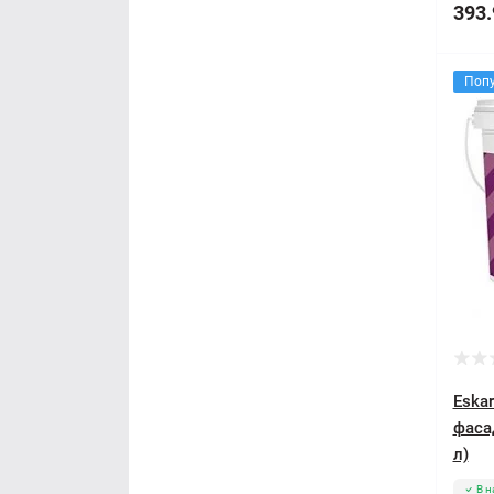
393.
Поп
Eskar
фаса
л)
В н