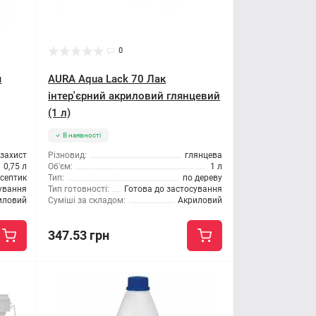
0
я
AURA Aqua Lack 70 Лак
інтер'єрний акриловий глянцевий
(1 л)
В наявності
озахист
Різновид:
глянцева
0,75 л
Об'єм:
1 л
септик
Тип:
по дереву
сування
Тип готовності:
Готова до застосування
иловий
Суміші за складом:
Акриловий
347.53 грн