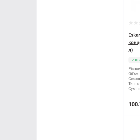
Мітла
Молоток
Eska
Монтажні пістолети
конц
л)
Ніж і леза
В н
Різнов
Напилки
Об'єм:
Сезонн
Тип го
Ножиці по металу
Суміші
Обценьки
100.
Пили і ножівки
Плоскогубці