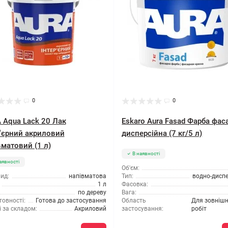
0
0
 Aqua Lack 20 Лак
Eskaro Aura Fasad Фарба фас
р'єрний акриловий
дисперсійна (7 кг/5 л)
вматовий (1 л)
В наявності
аявності
Об'єм:
ид:
напівматова
Тип:
водно-дисп
1 л
Фасовка:
по дереву
Вага:
товності:
Готова до застосування
Область
Для зовнішн
 за складом:
Акриловий
застосування:
робіт