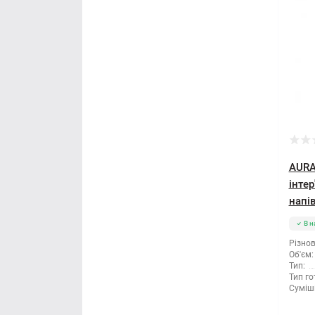
Правило будівельне
Рубанок
Секатори
Сокира
Стамеска
AURA
Струбцина
інте
напі
Терка будівельна
В н
Різнов
Шпатель
Об'єм:
Тип:
Тип го
Щітка по металу
Суміші