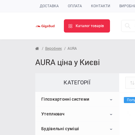
ДОСТАВКА
ОПЛАТА
КОНТАКТИ
ВИРОБН
Каталог товарів
Виробник
AURA
AURA ціна у Києві
КАТЕГОРІЇ
Гіпсокартонні системи
Поп
Утеплювач
Гіпсокартон
Будівельні суміші
Профіль для гіпсокартону
Пінопласт
Стельовий гіпсокартон