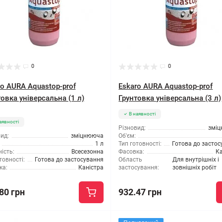
0
0
ro AURA Aquastop-prof
Eskaro AURA Aquastop-prof
овка універсальна (1 л)
Грунтовка універсальна (3 л)
В наявності
аявності
Різновид:
змі
ид:
зміцнююча
Об'єм:
1 л
Тип готовності:
Готова до засто
ість:
Всесезонна
Фасовка:
Ка
товності:
Готова до застосування
Область
Для внутрішніх і
ка:
Каністра
застосування:
зовнішніх робіт
80 грн
932.47 грн