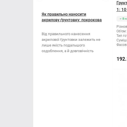
Мотузки
Віник
Грун
1: 10
Наждачний папір
Як правильно наносити
Викрутка
В н
акрилову ґрунтовку: покрокова
інструкція
Різнов
Сітка абразивна
Граблі
Об'єм:
Від правильного нанесення
Тип го
акрилової ґрунтовки залежить не
Суміші
Стрічка
Губки для шліфування
Фасов
лише якість подальшого
оздоблення, а й довговічність
Хрестики для плитки
Зубило
поверхні. Ця стаття..
192.
Кельма
Кліщі
Ключі
Коронки
Лопата