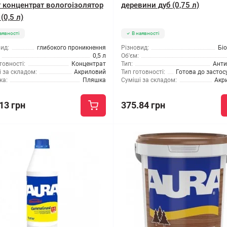
т концентрат вологоізолятор
деревини дуб (0,75 л)
 (0,5 л)
аявності
В наявності
ид:
глибокого проникнення
Різновид:
Бі
0,5 л
Об'єм:
товності:
Концентрат
Тип:
Анти
 за складом:
Акриловий
Тип готовності:
Готова до засто
ка:
Пляшка
Суміші за складом:
Акр
13 грн
375.84 грн