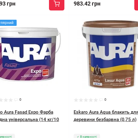
93 грн
983.42 грн
улярний
0
0
o Aura Fasad Expo Фарба
Eskaro Aura Aqua блакить дл
дна універсальна (14 кг/10
деревини безбарвна (0,75 л)
аявності
В наявності