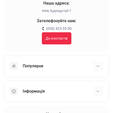
Наша адреса:
Київ, Будіндустрії 7
Зателефонуйте нам:
(050) 423-35-50
До контактів
Популярне
Гіпсокартон
OSB
Інформація
Пінопласт
Пінополістирол
Доставка
Мінеральна вата
Оплата