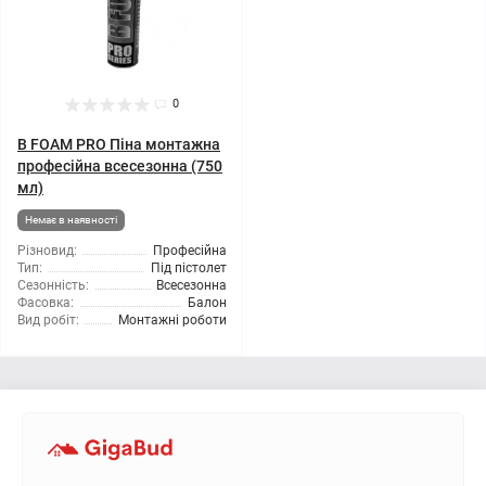
0
B FOAM PRO Піна монтажна
професійна всесезонна (750
мл)
Немає в наявності
Різновид:
Професійна
Тип:
Під пістолет
Сезонність:
Всесезонна
Фасовка:
Балон
Вид робіт:
Монтажні роботи