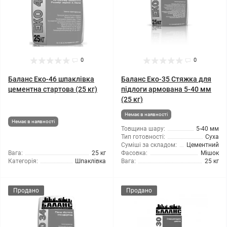
0
0
Баланс Еко-46 шпаклівка
Баланс Еко-35 Стяжка для
цементна стартова (25 кг)
підлоги армована 5-40 мм
(25 кг)
Немає в наявності
Немає в наявності
Товщина шару:
5-40 мм
Тип готовності:
Суха
Суміші за складом:
Цементний
Вага:
25 кг
Фасовка:
Мішок
Категорія:
Шпаклівка
Вага:
25 кг
Продано
Продано