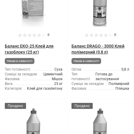
0
0
Баланс ЕКО-25 Клей для
Баланс DRAGО - 3000 Клей
газоблоку (25 кг)
полімерний (0,8 л)
Немає в наявності
Немає в наявності
Тип готовності:
Суха
Об'єм:
0,8 л
Суміші за складом:
Цементний
Тип
Готова до
Фасовка:
Мішок
готовності:
застосування
Вага:
25 кг
Суміші за складом:
Полімерний
Категорія:
Клей для газобетону
Фасовка:
Пляшка
Продано
Продано