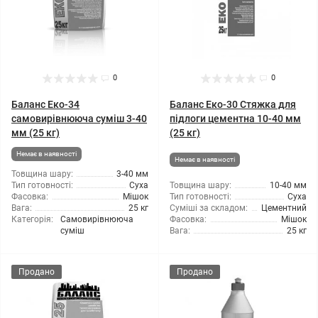
0
0
Баланс Еко-34
Баланс Еко-30 Стяжка для
самовирівнююча суміш 3-40
підлоги цементна 10-40 мм
мм (25 кг)
(25 кг)
Немає в наявності
Немає в наявності
Товщина шару:
3-40 мм
Тип готовності:
Суха
Товщина шару:
10-40 мм
Фасовка:
Мішок
Тип готовності:
Суха
Вага:
25 кг
Суміші за складом:
Цементний
Категорія:
Самовирівнююча
Фасовка:
Мішок
суміш
Вага:
25 кг
Продано
Продано