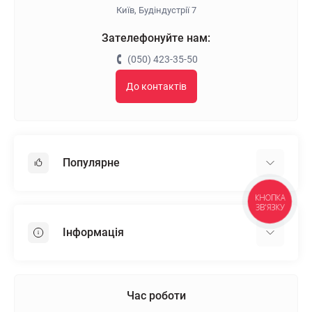
Київ, Будіндустрії 7
Зателефонуйте нам:
(050) 423-35-50
До контактів
Популярне
КНОПКА
Гіпсокартон
ЗВ'ЯЗКУ
OSB
Інформація
Пінопласт
Пінополістирол
Доставка
Мінеральна вата
Оплата
Час роботи
Клей для плитки
Контакти