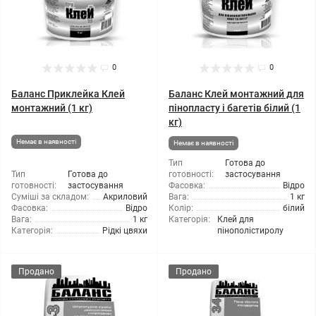
0
0
Баланс Приклейка Клей
Баланс Клей монтажний для
монтажний (1 кг)
пінопласту і багетів білий (1
кг)
Немає в наявності
Немає в наявності
Тип
Готова до
Тип
Готова до
готовності:
застосування
готовності:
застосування
Фасовка:
Відро
Суміші за складом:
Акриловий
Вага:
1 кг
Фасовка:
Відро
Колір:
білий
Вага:
1 кг
Категорія:
Клей для
Категорія:
Рідкі цвяхи
пінополістиролу
Продано
Продано