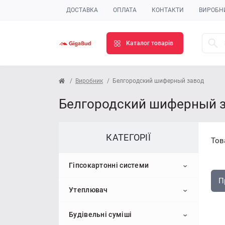
ДОСТАВКА
ОПЛАТА
КОНТАКТИ
ВИРОБН
Каталог товарів
Виробник
Белгородский шиферный завод
Белгородский шиферный за
КАТЕГОРІЇ
Тов
Гіпсокартонні системи
П
Утеплювач
Гіпсокартон
Будівельні суміші
Профіль для гіпсокартону
Пінопласт
Стельовий гіпсокартон