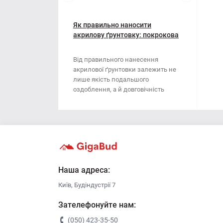
Мотузки
Віник
Наждачний папір
Як правильно наносити
Викрутка
акрилову ґрунтовку: покрокова
інструкція
Сітка абразивна
Граблі
Від правильного нанесення
акрилової ґрунтовки залежить не
Стрічка
Губки для шліфування
лише якість подальшого
оздоблення, а й довговічність
Хрестики для плитки
Зубило
поверхні. Ця стаття..
Кельма
Кліщі
Ключі
Наша адреса:
Київ, Будіндустрії 7
Коронки
Зателефонуйте нам:
Лопата
(050) 423-35-50