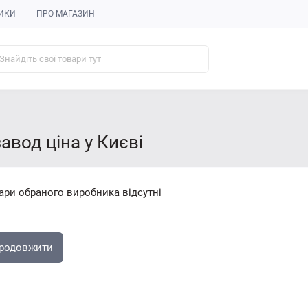
ИКИ
ПРО МАГАЗИН
вод ціна у Києві
ари обраного виробника відсутні
родовжити