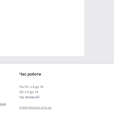
Час роботи
Пн-Пт: з 8 до 18
Сб: з 9 до 14
Нд: вихідний
ення
info@gigabud.com.ua