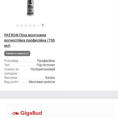
0
PATRON Піна монтажна
вогнестійка професійна (750
мл)
Немає в наявності
Різновид:
Професійна
Тип:
Під пістолет
Суміші за
Поліуретановий
складом:
Фасовка:
Балон
Вид робіт:
Монтажні роботи