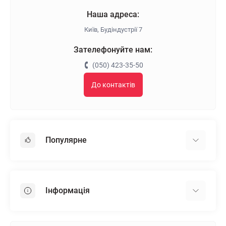
Наша адреса:
Київ, Будіндустрії 7
Зателефонуйте нам:
(050) 423-35-50
До контактів
Популярне
Гіпсокартон
OSB
Інформація
Пінопласт
Пінополістирол
Доставка
Мінеральна вата