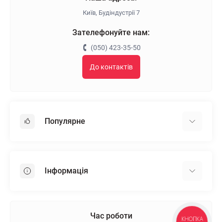
Київ, Будіндустрії 7
Зателефонуйте нам:
(050) 423-35-50
До контактів
Популярне
Гіпсокартон
OSB
Інформація
Пінопласт
Пінополістирол
Доставка
Мінеральна вата
Оплата
Час роботи
Клей для плитки
КНОПКА