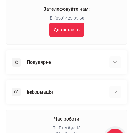
Зателефонуйте нам:
(050) 423-35-50
До контактів
Популярне
Гіпсокартон
OSB
Інформація
Пінопласт
Пінополістирол
Доставка
Мінеральна вата
Оплата
Час роботи
Клей для плитки
Контакти
Пн-Пт: з 8 до 18