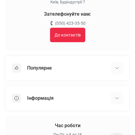
Київ, Будіндустрії 7
Зателефонуйте нам:
(050) 423-35-50
До контактів
Популярне
Гіпсокартон
OSB
Інформація
Пінопласт
Пінополістирол
Доставка
Мінеральна вата
Оплата
Час роботи
Клей для плитки
Контакти
Пн-Пт: з 8 до 18