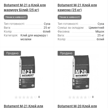
Botament M-21 р Клей для
Botament M-21 Клей для
мармуру Білий (25 кг)
каменю (25 кг)
Немає в наявності
Немає в наявності
Тип готовності:
Суха
Тип готовності:
Суха
Вага:
25 кг
Суміші за складом:
Цементний
Колір:
білий
Фасовка:
Мішок
Категорія:
Клей для мармуру і
Вага:
25 кг
мозаїки
Колір:
білий
Продано
Продано
0
0
Botament M-21 Клей для
Botament M-20 Клей для