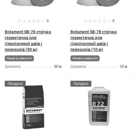
0
0
Botament SB-78 стрічка
Botament SB-78 стрічка
герметична для
герметична для
гідроізоляції швів і
гідроізоляції швів і
переходів (50 м)
переходів (10 м)
Немає в наявності
Немає в наявності
Довжина:
50 м
Довжина:
10 м
Продано
Продано