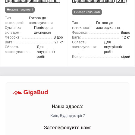
гідроізоляційна сіра (21 кг)
гідроізоляційна сіра (12 кг)
Немає в наявності
Немає в наявності
Тип
Готова до
готовності:
застосування
Тип
Готова до
Суміші за
Полімерна
готовності:
застосування
складом:
дисперсія
Фасовка:
Відро
Фасовка:
Відро
Вага:
12 кг
Вага:
21 кг
Область
Для
Область
Для
застосування:
внутрішніх
застосування:
внутрішніх
робіт
робіт
Колір:
сірий
Наша адреса:
Київ, Будіндустрії 7
Зателефонуйте нам: