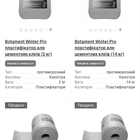
0
0
Botament Winter Pro
Botament Winter Pro
пластифікатор для
пластифікатор для
цементних клеїв (2 кг)
цементних клеїв (14 кг)
Немає в наявності
Немає в наявності
Тип:
протиморозний
Тип:
протиморозний
Фасовка:
Каністра
Фасовка:
Каністра
Вага:
2 кг
Вага:
14 кг
Категорія:
Пластифікатори
Категорія:
Пластифікатори
Продано
Продано