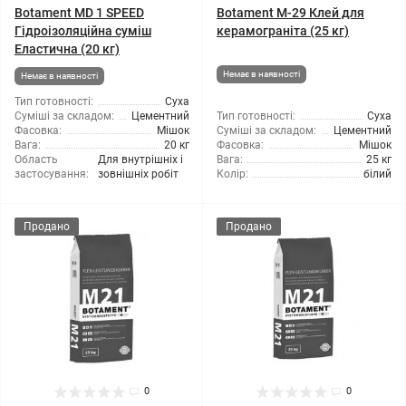
Botament MD 1 SPEED
Botament M-29 Клей для
Гідроізоляційна суміш
керамограніта (25 кг)
Еластична (20 кг)
Немає в наявності
Немає в наявності
Тип готовності:
Суха
Суміші за складом:
Цементний
Тип готовності:
Суха
Фасовка:
Мішок
Суміші за складом:
Цементний
Вага:
20 кг
Фасовка:
Мішок
Область
Для внутрішніх і
Вага:
25 кг
застосування:
зовнішніх робіт
Колір:
білий
Продано
Продано
0
0