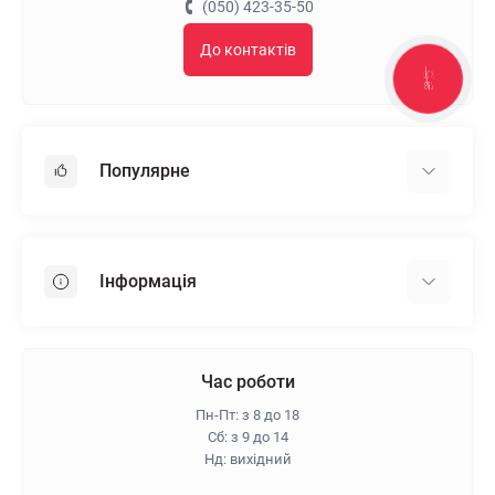
(050) 423-35-50
До контактів
КНОПКА
ЗВ'ЯЗКУ
Популярне
Гіпсокартон
OSB
Інформація
Пінопласт
Пінополістирол
Доставка
Мінеральна вата
Оплата
Час роботи
Клей для плитки
Контакти
Пн-Пт: з 8 до 18
Гарантія та повернення
Сб: з 9 до 14
Нд: вихідний
Про магазин