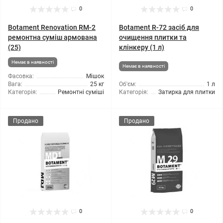
0
0
Botament Renovation RM-2
Botament R-72 засіб для
ремонтна суміш армована
очищення плитки та
(25)
клінкеру (1 л)
Немає в наявності
Немає в наявності
Фасовка:
Мішок
Вага:
25 кг
Об'єм:
1 л
Категорія:
Ремонтні суміші
Категорія:
Затирка для плитки
Продано
Продано
0
0