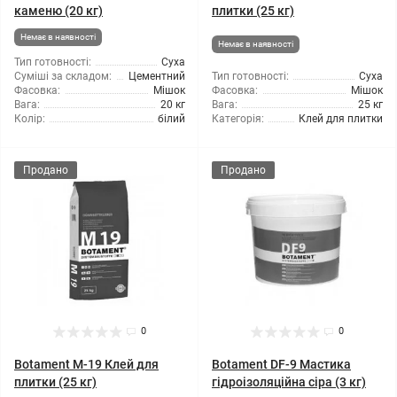
каменю (20 кг)
плитки (25 кг)
Немає в наявності
Немає в наявності
Тип готовності:
Суха
Суміші за складом:
Цементний
Тип готовності:
Суха
Фасовка:
Мішок
Фасовка:
Мішок
Вага:
20 кг
Вага:
25 кг
Колір:
білий
Категорія:
Клей для плитки
Продано
Продано
0
0
Botament M-19 Клей для
Botament DF-9 Мастика
плитки (25 кг)
гідроізоляційна сіра (3 кг)