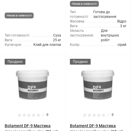
Немає в наявності
Тип
Готова до
Немає в наявності
готовності:
застосування
Фасовка:
Відро
Вага:
3 кг
Область
Для
Тип готовності:
Суха
застосування:
внутрішніх
Вага:
25 кг
робіт
Категорія:
Клей для плитки
Колір:
сірий
Продано
Продано
0
0
Botament DF-9 Мастика
Botament DF-9 Мастика