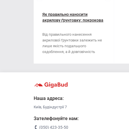
Мотузки
Віник
Наждачний папір
Як правильно наносити
Викрутка
акрилову ґрунтовку: покрокова
інструкція
Сітка абразивна
Граблі
Від правильного нанесення
акрилової ґрунтовки залежить не
Стрічка
Губки для шліфування
лише якість подальшого
оздоблення, а й довговічність
Хрестики для плитки
Зубило
поверхні. Ця стаття..
Кельма
Кліщі
Ключі
Наша адреса:
Київ, Будіндустрії 7
Коронки
Зателефонуйте нам:
Лопата
(050) 423-35-50