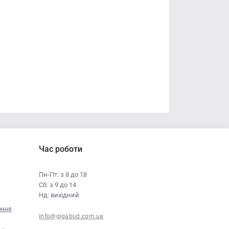
Час роботи
Пн-Пт: з 8 до 18
Сб: з 9 до 14
Нд: вихідний
ення
info@gigabud.com.ua