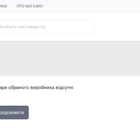
ИКИ
ПРО МАГАЗИН
ари обраного виробника відсутні
родовжити