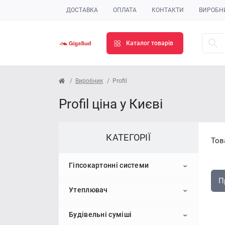
ДОСТАВКА
ОПЛАТА
КОНТАКТИ
ВИРОБН
Каталог товарів
Виробник
Profil
Profil ціна у Києві
КАТЕГОРІЇ
Тов
Гіпсокартонні системи
П
Утеплювач
Гіпсокартон
Будівельні суміші
Профіль для гіпсокартону
Пінопласт
Стельовий гіпсокартон