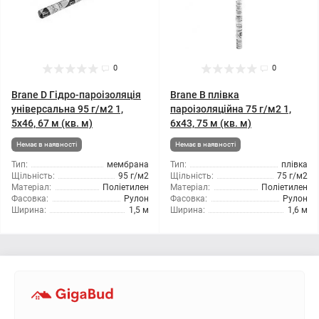
0
0
Brane D Гідро-пароізоляція
Brane B плівка
універсальна 95 г/м2 1,
пароізоляційна 75 г/м2 1,
5x46, 67 м (кв. м)
6x43, 75 м (кв. м)
Немає в наявності
Немає в наявності
Тип:
мембрана
Тип:
плівка
Щільність:
95 г/м2
Щільність:
75 г/м2
Матеріал:
Поліетилен
Матеріал:
Поліетилен
Фасовка:
Рулон
Фасовка:
Рулон
Ширина:
1,5 м
Ширина:
1,6 м