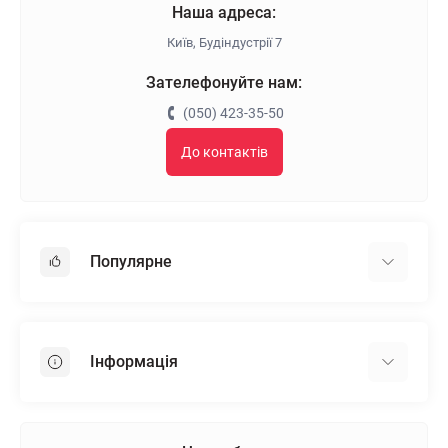
Наша адреса:
Київ, Будіндустрії 7
Зателефонуйте нам:
(050) 423-35-50
До контактів
Популярне
Гіпсокартон
OSB
Інформація
Пінопласт
Пінополістирол
Доставка
Мінеральна вата
Оплата