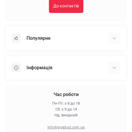
До контактів
Популярне
Гіпсокартон
OSB
Інформація
Пінопласт
Пінополістирол
Доставка
Мінеральна вата
Оплата
Час роботи
Клей для плитки
Контакти
Пн-Пт: з 8 до 18
Гарантія та повернення
Сб: з 9 до 14
Нд: вихідний
Про магазин
Політика конфіденційності
info@gigabud.com.ua