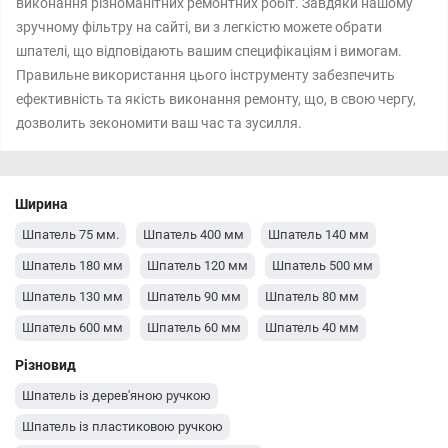
виконання різноманітних ремонтних робіт. Завдяки нашому
зручному фільтру на сайті, ви з легкістю можете обрати
шпателі, що відповідають вашим специфікаціям і вимогам.
Правильне використання цього інструменту забезпечить
ефективність та якість виконання ремонту, що, в свою чергу,
дозволить зекономити ваш час та зусилля.
Ширина
Шпатель 75 мм.
Шпатель 400 мм
Шпатель 140 мм
Шпатель 180 мм
Шпатель 120 мм
Шпатель 500 мм
Шпатель 130 мм
Шпатель 90 мм
Шпатель 80 мм
Шпатель 600 мм
Шпатель 60 мм
Шпатель 40 мм
Шпатель 350 мм
Шпатель 300 мм
Шпатель 250 мм
Різновид
Шпатель 200 мм
Шпатель 150 мм
Шпатель 100 мм
Шпатель із дерев'яною ручкою
Шпатель 125 мм
Шпатель 450 мм
Шпатель із пластиковою ручкою